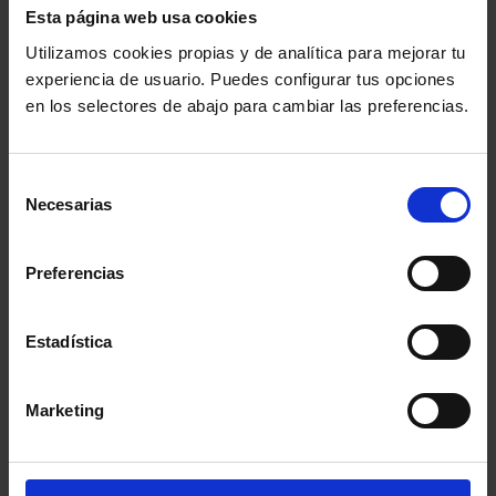
08037, España
Esta página web usa cookies
Inicio
: 14 abril 2020 - 0:00h
Utilizamos cookies propias y de analítica para mejorar tu
experiencia de usuario. Puedes configurar tus opciones
Fin
: 28 mayo 2020 - 23:59h
en los selectores de abajo para cambiar las preferencias.
Selección
Necesarias
de
consentimiento
Preferencias
Estadística
Marketing
Comparte: