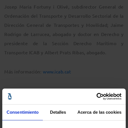
Josep Maria Fortuny i Olivé, subdirector General de
Ordenación del Transporte y Desarrollo Sectorial de la
Dirección General de Transportes y Movilidad; Jaime
Rodrigo de Larrucea, abogado y doctor en Derecho y
presidente de la Sección Derecho Marítimo y
Transporte ICAB y Albert Prats Ribas, abogado.
Más información:
www.icab.cat
Información del evento
Consentimiento
Detalles
Acerca de las cookies
Localidad
:
Colegio de la Abogacía de Barcelona
- c/ Mallorca, 283, Barcelona, Barcelona,