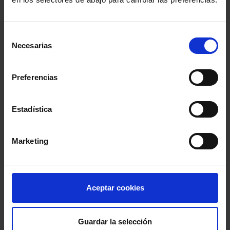
Abogados de Castellón, y Blanca Ramos Aranaz,
decana del Colegio de Abogados de Pamplona.
Selección
Necesarias
de
PROGRAMA E INSCRIPCIONES
consentimiento
Preferencias
Información del evento
Estadística
Localidad
:
Colegio de Abogados de Oviedo
- C/
Schultz 5, Oviedo, Asturias, 33003, España
Marketing
Inicio
: 23 octubre 2025 - 9:45h
Fin
: 24 octubre 2025 - 13:30h
Aceptar cookies
Guardar la selección