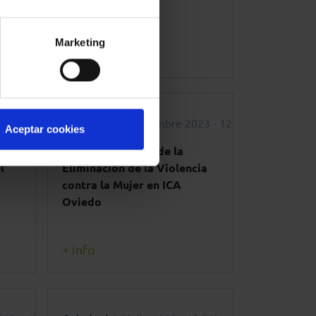
Marketing
+ info
3 - 19:30h
Oviedo
24 noviembre 2023 - 12:30h
Aceptar cookies
ión
Día Internacional de la
l
Eliminación de la Violencia
contra la Mujer en ICA
Oviedo
+ info