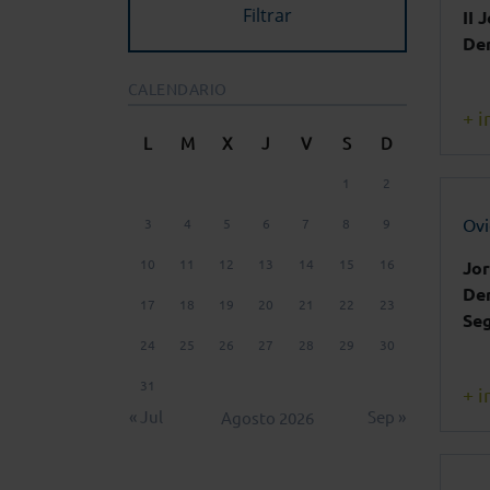
II 
De
CALENDARIO
+ i
L
M
X
J
V
S
D
1
2
Ov
3
4
5
6
7
8
9
10
11
12
13
14
15
16
Jor
Der
17
18
19
20
21
22
23
Seg
24
25
26
27
28
29
30
31
+ i
« Jul
Sep »
Agosto 2026