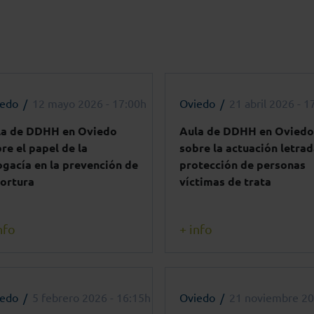
iedo
12 mayo 2026 - 17:00h
Oviedo
21 abril 2026 - 1
la de DDHH en Oviedo
Aula de DDHH en Oviedo
re el papel de la
sobre la actuación letrad
gacía en la prevención de
protección de personas
tortura
víctimas de trata
nfo
+ info
iedo
5 febrero 2026 - 16:15h
Oviedo
21 noviembre 20