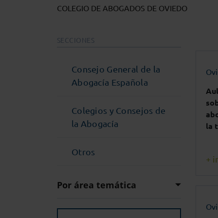
COLEGIO DE ABOGADOS DE OVIEDO
SECCIONES
Consejo General de la
Ov
Abogacía Española
Au
sob
Colegios y Consejos de
abo
la Abogacía
la 
Otros
+ i
Por área temática
Ov