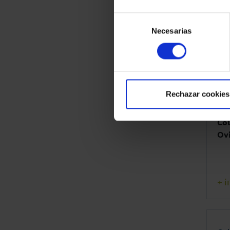
pro
Selección
Necesarias
de
+ i
consentimiento
Ov
Rechazar cookies
Enc
Co
Ov
+ i