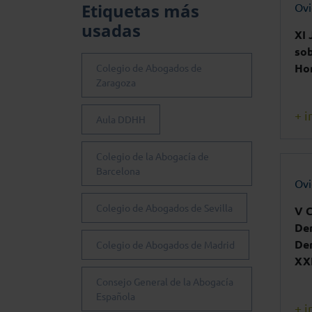
Etiquetas más
Ov
usadas
XI 
sob
Hor
Colegio de Abogados de
Zaragoza
+ i
Aula DDHH
Colegio de la Abogacía de
Barcelona
Ov
Colegio de Abogados de Sevilla
V C
Der
Der
Colegio de Abogados de Madrid
XX
Consejo General de la Abogacía
Española
+ i