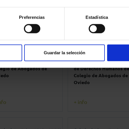
cedimientos judiciales”
de Abogados de Oviedo
Preferencias
Estadística
nfo
+ info
iedo
1 febrero 2024 - 19:30h
Oviedo
20 diciembre 202
Guardar la selección
uentro literario en el
Presentación de la Comis
legio de Abogados de
de Derechos Humanos de
iedo
Colegio de Abogados de
Oviedo
nfo
+ info