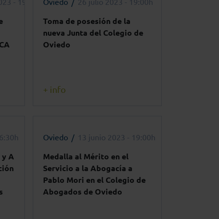
023 - 19:30h
Oviedo
26 julio 2023 - 19:00h
e
Toma de posesión de la
nueva Junta del Colegio de
ICA
Oviedo
+ info
16:30h
Oviedo
13 junio 2023 - 19:00h
 y A
Medalla al Mérito en el
ción
Servicio a la Abogacía a
Pablo Mori en el Colegio de
s
Abogados de Oviedo