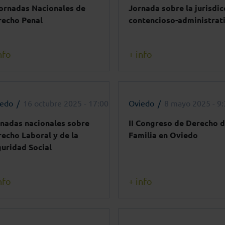
Jornadas Nacionales de
Jornada sobre la jurisdic
recho Penal
contencioso-administrat
nfo
+ info
iedo
16 octubre 2025 - 17:00h
Oviedo
8 mayo 2025 - 9
nadas nacionales sobre
II Congreso de Derecho 
echo Laboral y de la
Familia en Oviedo
uridad Social
nfo
+ info