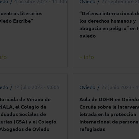
iedo
4 octubre 2023 - 11:30h
Oviedo
27 septiembre 2
uentros literarios
“Defensa internacional d
iedo Escribe”
los derechos humanos y
abogacía en peligro” en 
oviedo
nfo
+ info
iedo
14 julio 2023 - 9:00h
Oviedo
27 junio 2023 - 
Jornada de Verano de
Aula de DDHH en Oviedo
ALA, el Colegio de
Coruña sobre la interven
duados Sociales de
letrada en la protección
urias (GSA) y el Colegio
internacional de persona
 Abogados de Oviedo
refugiadas