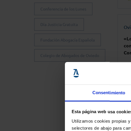
Conferencia de los Lunes
Día Justicia Gratuita
Ov
«Lo
Fundación Abogacía Española
com
Con
Colegio de Abogados de Oviedo
+ i
Consentimiento
Ov
Esta página web usa cookie
Au
en 
Utilizamos cookies propias y
tra
selectores de abajo para cam