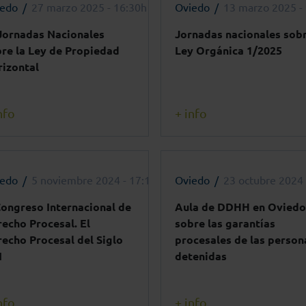
iedo
27 marzo 2025 - 16:30h
Oviedo
13 marzo 2025 -
Jornadas Nacionales
Jornadas nacionales sobr
re la Ley de Propiedad
Ley Orgánica 1/2025
izontal
nfo
+ info
iedo
5 noviembre 2024 - 17:15h
Oviedo
23 octubre 2024 
ongreso Internacional de
Aula de DDHH en Oviedo
echo Procesal. El
sobre las garantías
echo Procesal del Siglo
procesales de las person
I
detenidas
nfo
+ info