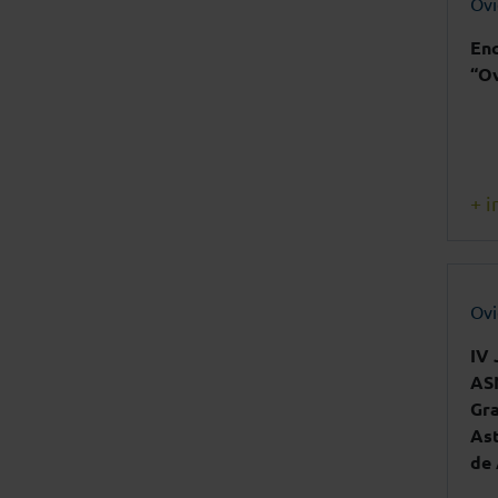
Ov
Enc
“Ov
+ i
Ov
IV 
ASN
Gra
Ast
de