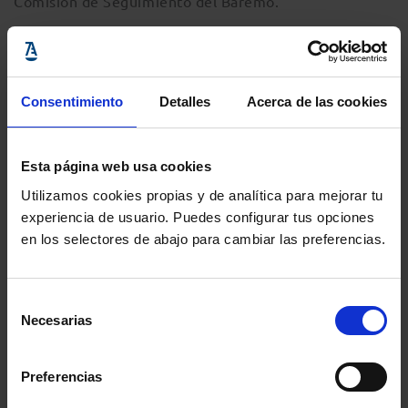
Comisión de Seguimiento del Baremo.
Inscripciones
.
Consentimiento
Detalles
Acerca de las cookies
Esta página web usa cookies
Utilizamos cookies propias y de analítica para mejorar tu
experiencia de usuario. Puedes configurar tus opciones
Información del evento
en los selectores de abajo para cambiar las preferencias.
Localidad
:
Colegio de la Abogacía de Barcelona
- c/ Mallorca, 283, Barcelona, Barcelona,
Selección
08037, España
Necesarias
de
Inicio
: 26 abril 2020 - 17:30h
consentimiento
Fin
: 26 abril 2020 - 19:30h
Preferencias