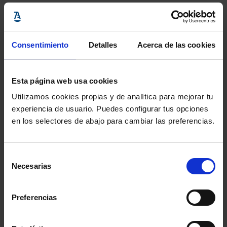
Para cualquier duda o incidencia, las personas
interesadas pueden dirigirse a nosotr@s a través del
Consentimiento
Detalles
Acerca de las cookies
correo electrónico
formacio@icatarragona.com
Esta página web usa cookies
Utilizamos cookies propias y de analítica para mejorar tu
Información del evento
experiencia de usuario. Puedes configurar tus opciones
Localidad
:
Colegio de la Abogacía de Tarragona
en los selectores de abajo para cambiar las preferencias.
- Carrer Enric d'Ossó, 1, Tarragona, Tarragona,
43005, España
Selección
Necesarias
Inicio
: 30 marzo 2023 - 16:30h
de
consentimiento
Fin
: 30 marzo 2023 - 18:30h
Preferencias