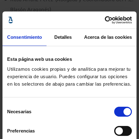
Blasón Aragonés)
María Angeles Val Lorenzo (Psicóloga y Directora
del P.E. Blasón Aragonés)
Consentimiento
Detalles
Acerca de las cookies
Moderadora: María Jesús Monreal Saldaña (Abogada
del ReICAZ)
Esta página web usa cookies
Utilizamos cookies propias y de analítica para mejorar tu
experiencia de usuario. Puedes configurar tus opciones
Información del evento
en los selectores de abajo para cambiar las preferencias.
Localidad
:
Colegio de Abogados de Zaragoza
-
C/ Don Jaime I, 18, Zaragoza, Zaragoza, 50001,
Selección
Necesarias
España
de
consentimiento
Inicio
: 13 noviembre 2019 - 19:00h
Preferencias
Fin
: 13 noviembre 2019 - 21:00h