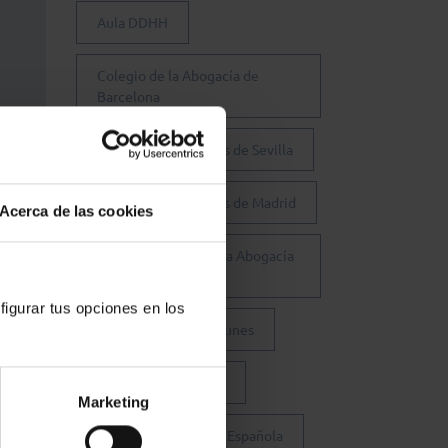
Aula DDHH
Colegio de la Abogacía de
Barcelona
Colegio de Abogados de Sevilla
Colegio de Abogados de Madrid
Acerca de las cookies
Consejo General de la Abogacía
Española
figurar tus opciones en los
Conferencia de los Lunes
Día Justicia Gratuita
Marketing
Fundación Abogacía Española