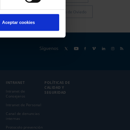
Colegio de Abogados de Oviedo
Aceptar cookies
Síguenos
INTRANET
POLÍTICAS DE
CALIDAD Y
Intranet de
SEGURIDAD
Consejeros
Intranet de Personal
Canal de denuncias
internas
Protocolo prevención