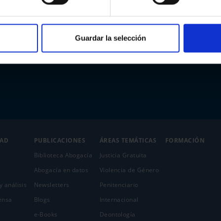
Guardar la selección
DAD
PUBLICACIONES
ÁREAS TEMÁTICAS
FORMACIÓN
Biblioteca Abogacía
Justicia Gratuita
Abogacía en datos
Violencia de Género
y análisis
Newsletters
Penitenciario
ensa
Blogs
Internacional
e-Books
Deontología