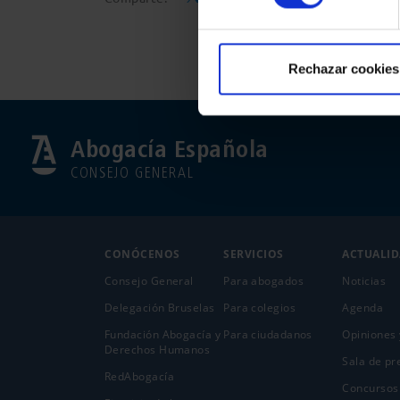
Rechazar cookies
Abogacía Española
CONSEJO GENERAL
CONÓCENOS
SERVICIOS
ACTUALI
Consejo General
Para abogados
Noticias
Delegación Bruselas
Para colegios
Agenda
Fundación Abogacía y
Para ciudadanos
Opiniones 
Derechos Humanos
Sala de pr
RedAbogacía
Concursos