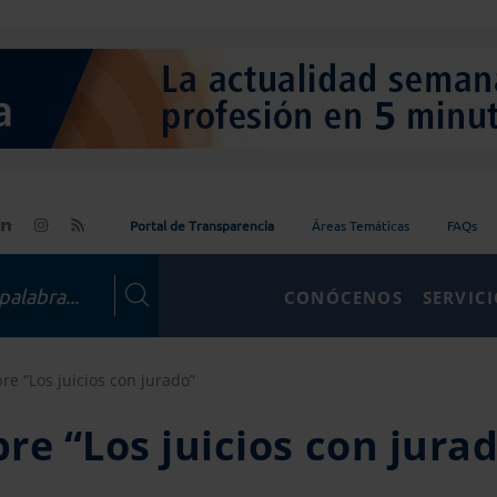
Portal de Transparencia
Áreas Temáticas
FAQs
CONÓCENOS
SERVIC
bre “Los juicios con jurado”
bre “Los juicios con jura