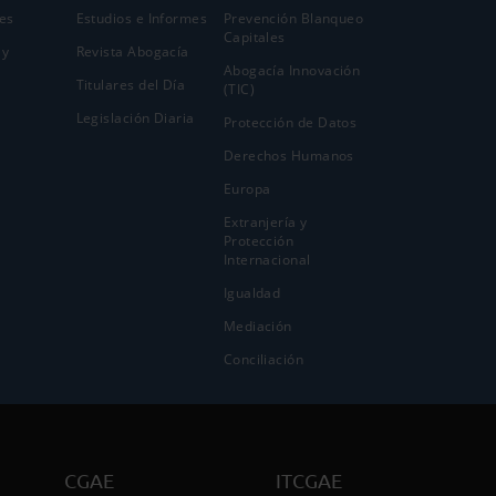
es
Estudios e Informes
Prevención Blanqueo
Capitales
 y
Revista Abogacía
Abogacía Innovación
Titulares del Día
(TIC)
Legislación Diaria
Protección de Datos
Derechos Humanos
Europa
Extranjería y
Protección
Internacional
Igualdad
Mediación
Conciliación
CGAE
ITCGAE