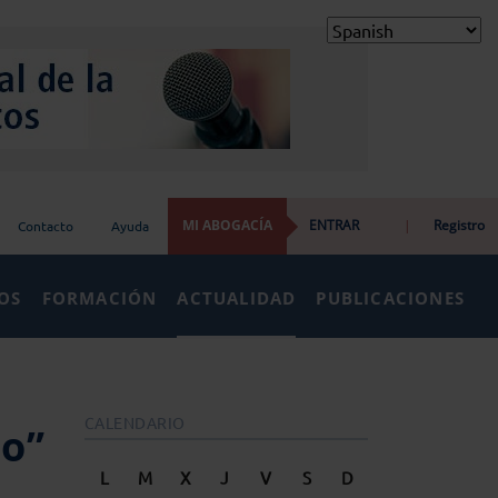
MI ABOGACÍA
ENTRAR
|
Registro
Contacto
Ayuda
IOS
FORMACIÓN
ACTUALIDAD
PUBLICACIONES
CALENDARIO
do”
L
M
X
J
V
S
D