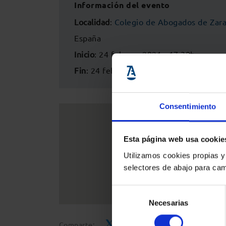
Información del evento
Localidad
:
Colegio de Abogados de Zar
España
Inicio
: 24 febrero 2021 - 17:30h
Fin
: 24 febrero 2021 - 20:30h
Consentimiento
Esta página web usa cookie
Utilizamos cookies propias y
selectores de abajo para cam
Selección
Necesarias
de
consentimiento
Comparte: