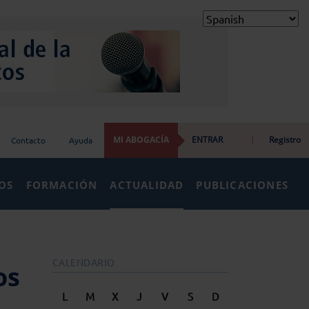
MI ABOGACÍA
ENTRAR
|
Registro
Contacto
Ayuda
IOS
FORMACIÓN
ACTUALIDAD
PUBLICACIONES
CALENDARIO
os
L
M
X
J
V
S
D