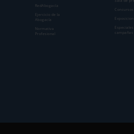
Sala de pr
RedAbogacía
Concursos
Ejercicio de la
Exposicion
Abogací­a
Especiales
Normativa
campañas
Profesional