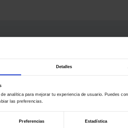
agoza
- C/ Don Jaime I, 18, Zaragoza, Zaragoza, 50001,
Detalles
s
 de analítica para mejorar tu experiencia de usuario. Puedes con
biar las preferencias.
Preferencias
Estadística