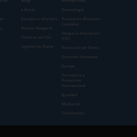
ensa
Blogs
Internacional
e-Books
Deontología
es
Estudios e Informes
Prevención Blanqueo
Capitales
 y
Revista Abogacía
Abogacía Innovación
Titulares del Día
(TIC)
Legislación Diaria
Protección de Datos
Derechos Humanos
Europa
Extranjería y
Protección
Internacional
Igualdad
Mediación
Conciliación