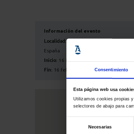
Información del evento
Localidad
:
Colegio de Abogados de Zar
España
Inicio
: 16 febrero 2023 - 18:30h
Fin
: 16 febrero 2023 - 20:30h
Consentimiento
Esta página web usa cookie
Utilizamos cookies propias y
selectores de abajo para cam
Selección
Necesarias
de