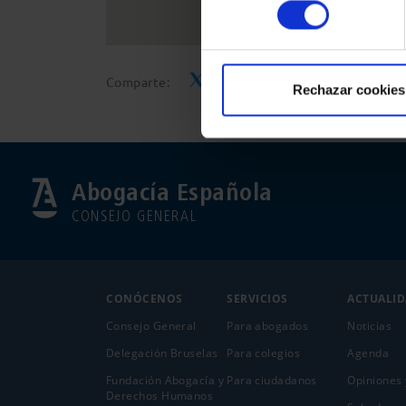
consentimiento
Comparte:
Rechazar cookies
Abogacía Española
CONSEJO GENERAL
CONÓCENOS
SERVICIOS
ACTUALI
Consejo General
Para abogados
Noticias
Delegación Bruselas
Para colegios
Agenda
Fundación Abogacía y
Para ciudadanos
Opiniones 
Derechos Humanos