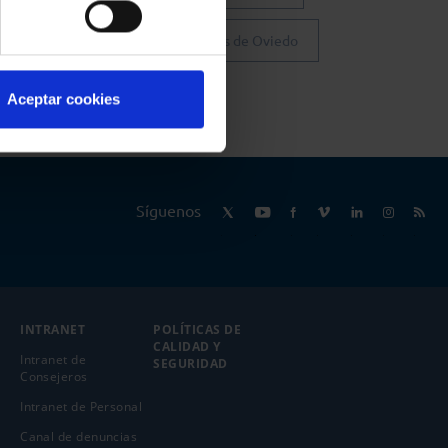
Colegio de Abogados de Oviedo
Aceptar cookies
Síguenos
INTRANET
POLÍTICAS DE
CALIDAD Y
Intranet de
SEGURIDAD
Consejeros
Intranet de Personal
Canal de denuncias