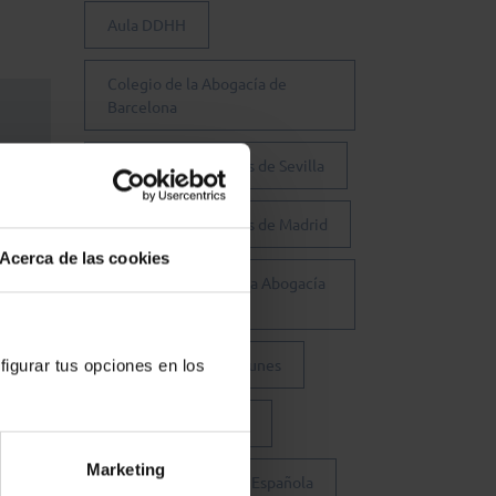
Aula DDHH
Colegio de la Abogacía de
Barcelona
Colegio de Abogados de Sevilla
Colegio de Abogados de Madrid
Acerca de las cookies
Consejo General de la Abogacía
Española
Conferencia de los Lunes
figurar tus opciones en los
Día Justicia Gratuita
Marketing
Fundación Abogacía Española