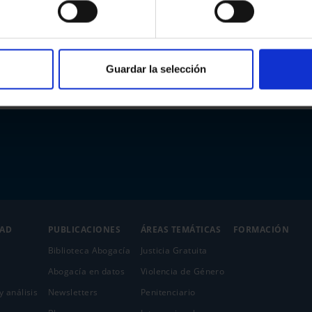
Guardar la selección
DAD
PUBLICACIONES
ÁREAS TEMÁTICAS
FORMACIÓN
Biblioteca Abogacía
Justicia Gratuita
Abogacía en datos
Violencia de Género
y análisis
Newsletters
Penitenciario