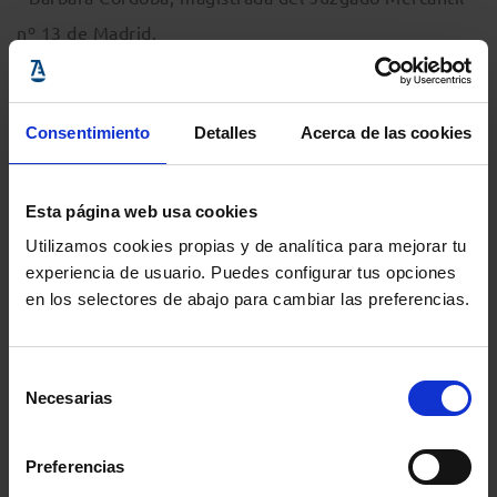
nº 13 de Madrid.
• Yolanda Ríos, magistrada del Juzgado Mercantil nº 1
de Barcelona.
Consentimiento
Detalles
Acerca de las cookies
Más información e inscripciones:
www.icab.cat
Esta página web usa cookies
Utilizamos cookies propias y de analítica para mejorar tu
experiencia de usuario. Puedes configurar tus opciones
Información del evento
en los selectores de abajo para cambiar las preferencias.
Localidad
:
Colegio de la Abogacía de Barcelona
- c/ Mallorca, 283, Barcelona, Barcelona,
Selección
Necesarias
08037, España
de
consentimiento
Inicio
: 5 mayo 2020 - 12:00h
Preferencias
Fin
: 5 mayo 2020 - 13:30h