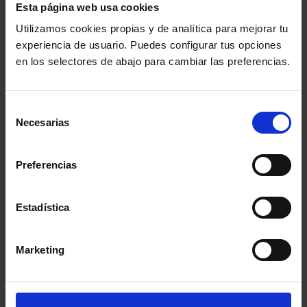
impulso a la implementación de la Carta de Derechos
Esta página web usa cookies
Digitales, en el ámbito de actuación de los derechos
Utilizamos cookies propias y de analítica para mejorar tu
de libertad, protección y seguridad en el mundo
experiencia de usuario. Puedes configurar tus opciones
en los selectores de abajo para cambiar las preferencias.
digital. Las actuaciones están financiadas por el Plan
de Recuperación, Transformación y Resiliencia a través
Selección
de los fondos NextGenerationEU.
Necesarias
de
consentimiento
Preferencias
INSCRIPCIONES
Estadística
Marketing
Información del evento
Localidad
:
Consejo General Abogacía Española