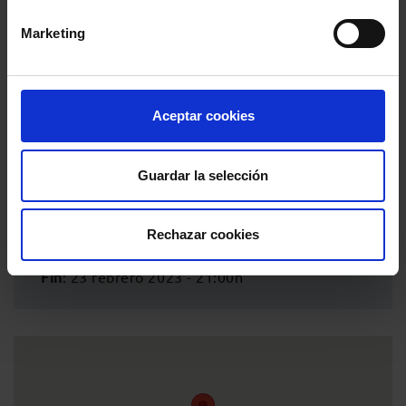
algo en lo que hay “mucho interés”.
Marketing
Aceptar cookies
Información del evento
Guardar la selección
Localidad
:
Colegio de Abogados de Córdoba
-
C/ Morería, 5, Córdoba, 14008, Córdoba
Rechazar cookies
Inicio
: 23 febrero 2023 - 19:00h
Fin
: 23 febrero 2023 - 21:00h