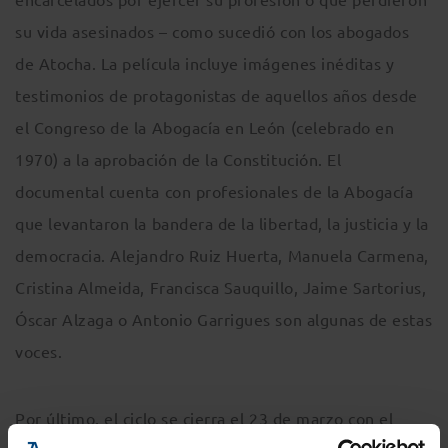
su vida asesinados – como sucedió con los abogados
de Atocha. La película incluye imágenes inéditas y
testimonios de protagonistas de aquellos años desde
el Congreso de la Abogacía en León (celebrado en
1970) a la aprobación de la Constitución. El
documental cuenta con profesionales de la Abogacía
que levantaron la bandera de la libertad, la justicia y la
democracia. Alejandro Ruiz Huerta, Manuela Carmena,
Cristina Almeida, Francisca Sauquillo, Jaime Sartorius,
Óscar Alzaga o Antonio Garrigues son algunas de estas
voces.
Por último, el ciclo se cierra el 23 de marzo con el