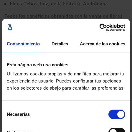
Elena Cobos Ruiz, de la Editorial Andrómina
Todos los beneficios obtenidos con la venta de libros
en el acto de presentación, serán destinados a Cáritas
Córdoba.
Consentimiento
Detalles
Acerca de las cookies
Esta página web usa cookies
Utilizamos cookies propias y de analítica para mejorar tu
experiencia de usuario. Puedes configurar tus opciones
en los selectores de abajo para cambiar las preferencias.
Información del evento
Selección
Localidad
:
Colegio de Abogados de Córdoba
-
Necesarias
de
consentimiento
C/ Morería, 5, Córdoba, 14008, Córdoba