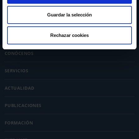
Abogacía Española
Guardar la selección
CONSEJO GENERAL
Rechazar cookies
CONÓCENOS
SERVICIOS
ACTUALIDAD
PUBLICACIONES
FORMACIÓN