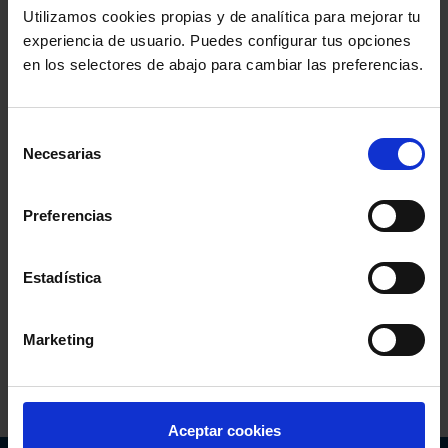
Utilizamos cookies propias y de analítica para mejorar tu
Colegio de la Abogacía de Barcelona
experiencia de usuario. Puedes configurar tus opciones
en los selectores de abajo para cambiar las preferencias.
Colegio de Abogados de Sevilla
Colegio de Abogados de Madrid
Selección
Necesarias
de
consentimiento
Consejo General de la Abogacía Española
Preferencias
Conferencia de los Lunes
Día Justicia Gratuita
Estadística
Fundación Abogacía Española
Marketing
Colegio de Abogados de Oviedo
Aceptar cookies