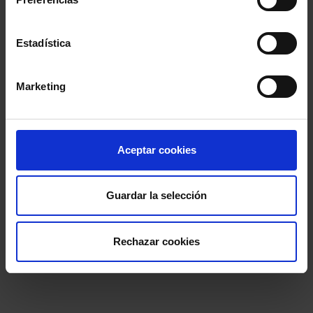
Colegio de la Abogacía de Barcelona
Estadística
Colegio de Abogados de Sevilla
Marketing
Colegio de Abogados de Madrid
Consejo General de la Abogacía Española
Aceptar cookies
Conferencia de los Lunes
Día Justicia Gratuita
Guardar la selección
Fundación Abogacía Española
Rechazar cookies
Colegio de Abogados de Oviedo