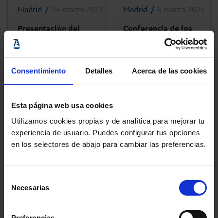
Madrid
24 marzo 2021 - 11:00h
Madrid
8 marzo 2021 - 1
Presentación del
Conferencia de los
informe “El sector
lunes: «Abogacía
legal cree en la
pro bono:
tecnología”
responsabilidad
Consentimiento
Detalles
Acerca de las cookies
social, desde el
respeto a la justicia
gratuita»
Esta página web usa cookies
Utilizamos cookies propias y de analítica para mejorar tu
+ info
+ info
experiencia de usuario. Puedes configurar tus opciones
en los selectores de abajo para cambiar las preferencias.
Selección
Etiquetas más usadas
Necesarias
de
consentimiento
Colegio de Abogados de Zaragoza
Aula DDHH
Preferencias