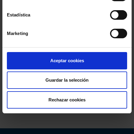
Colegio de la Abogacía de Barcelona
Estadística
Colegio de Abogados de Sevilla
Marketing
Colegio de Abogados de Madrid
Consejo General de la Abogacía Española
Aceptar cookies
Conferencia de los Lunes
Día Justicia Gratuita
Guardar la selección
Fundación Abogacía Española
Rechazar cookies
Colegio de Abogados de Oviedo