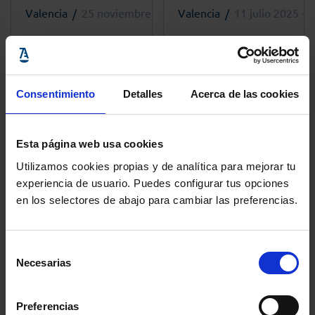
Valencia
25 noviembre 2025 - 17:00h
Valencia
11 julio 2025 - 
Jornada
Actos por el Día de
“Rompiendo el
la Justicia Gratuita
miedo: Voces para la
en Valencia
libertad”
Consentimiento
Detalles
Acerca de las cookies
Esta página web usa cookies
Utilizamos cookies propias y de analítica para mejorar tu
+ info
+ info
experiencia de usuario. Puedes configurar tus opciones
en los selectores de abajo para cambiar las preferencias.
Etiquetas más usadas
Selección
Necesarias
de
consentimiento
Colegio de Abogados de Zaragoza
Aula DDHH
Preferencias