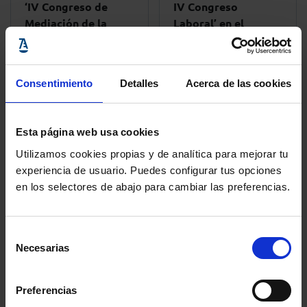
‘IV Congreso de
IV Congreso
Mediación de la
Laboral’ en el
Abogacía’
Colegio de la
Abogacía de
Barcelona
Consentimiento
Detalles
Acerca de las cookies
Esta página web usa cookies
+ info
+ info
Utilizamos cookies propias y de analítica para mejorar tu
experiencia de usuario. Puedes configurar tus opciones
en los selectores de abajo para cambiar las preferencias.
Etiquetas más usadas
Selección
Necesarias
de
consentimiento
Colegio de Abogados de Zaragoza
Aula DDHH
Preferencias
Colegio de la Abogacía de Barcelona