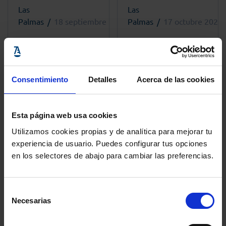
Las
Las
Palmas
18 septiembre 2025 - 17:00h
Palmas
17 octubre 2024 
Jornada sobre
V Curso de
perspectiva de
Formación
género en los
Especializada en
tribunales en el
Asistencia Jurídica
Consentimiento
Detalles
Acerca de las cookies
Colegio de
en el Ámbito de la
Abogados de Las
Violencia de Género
Palmas
en ICALPA
Esta página web usa cookies
Utilizamos cookies propias y de analítica para mejorar tu
experiencia de usuario. Puedes configurar tus opciones
+ info
+ info
en los selectores de abajo para cambiar las preferencias.
Selección
Necesarias
Etiquetas más usadas
de
consentimiento