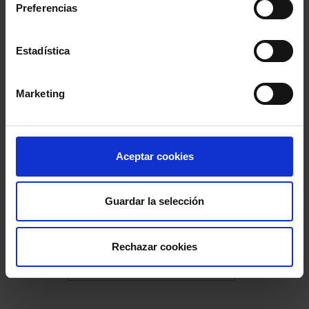
Preferencias
Colegio de Abogados de Zaragoza
Aula DDHH
Colegio de la Abogacía de Barcelona
Estadística
Colegio de Abogados de Sevilla
Marketing
Colegio de Abogados de Madrid
Consejo General de la Abogacía Española
Aceptar cookies
Conferencia de los Lunes
Día Justicia Gratuita
Guardar la selección
Fundación Abogacía Española
Rechazar cookies
Colegio de Abogados de Oviedo