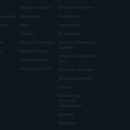
Abogacía en datos
Violencia de Género
y análisis
Newsletters
Penitenciario
ensa
Blogs
Internacional
e-Books
Deontología
es
Estudios e Informes
Prevención Blanqueo
Capitales
 y
Revista Abogacía
Abogacía Innovación
Titulares del Día
(TIC)
Legislación Diaria
Protección de Datos
Derechos Humanos
Europa
Extranjería y
Protección
Internacional
Igualdad
Mediación