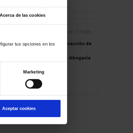
+ info
Acerca de las cookies
00h
Elche
5 marzo 2020 - 17:00h
o de
Jornada sobre protección de
figurar tus opciones en los
el
datos y servicios
tecnológicos de la Abogacía
Marketing
+ info
Aceptar cookies