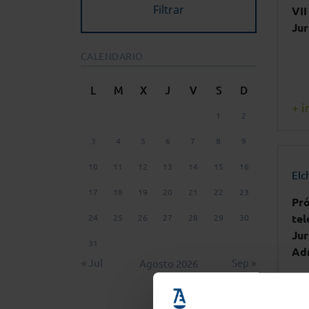
VII
Jur
CALENDARIO
L
M
X
J
V
S
D
+ i
1
2
3
4
5
6
7
8
9
10
11
12
13
14
15
16
Elc
17
18
19
20
21
22
23
Pró
tel
24
25
26
27
28
29
30
Jur
31
Ad
« Jul
Sep »
Agosto 2026