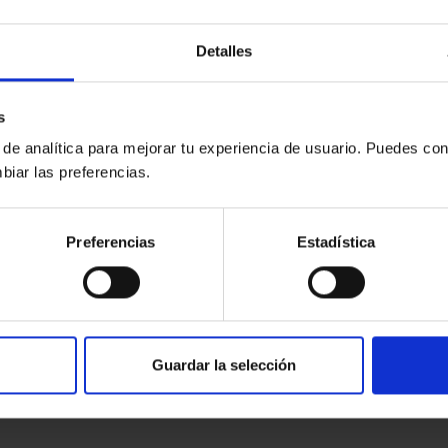
nfo
+ info
Detalles
he
5 marzo 2020 - 17:00h
Elche
5 marzo 2020 - 0:
s
sentación de los
Presentación del Registr
 de analítica para mejorar tu experiencia de usuario. Puedes con
vicios Tecnológicos de la
Impagados Judiciales en 
biar las preferencias.
ogacía
Colegio de Abogados de
Elche
Preferencias
Estadística
nfo
+ info
Guardar la selección
1
3
2