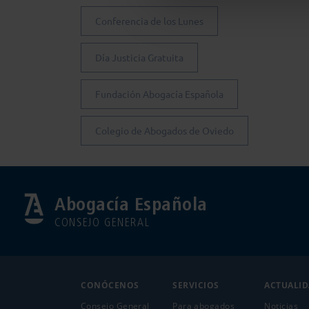
Conferencia de los Lunes
Día Justicia Gratuita
Fundación Abogacía Española
Colegio de Abogados de Oviedo
Abogacía Española
CONSEJO GENERAL
CONÓCENOS
SERVICIOS
ACTUALI
Consejo General
Para abogados
Noticias