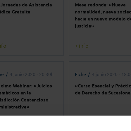
 Jornadas de Asistencia
Mesa redonda: «Nueva
ídica Gratuita
normalidad, nueva socie
hacía un nuevo modelo d
justicia»
nfo
+ info
he
4 junio 2020 - 20:30h
Elche
4 junio 2020 - 18:
ximo Webinar: «Juicios
«Curso Esencial y Prácti
emáticos en la
de Derecho de Sucesione
isdicción Contencioso-
ministrativa»