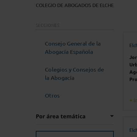
COLEGIO DE ABOGADOS DE ELCHE
SECCIONES
Consejo General de la
Elc
Abogacía Española
Jo
Urb
Colegios y Consejos de
Age
la Abogacía
Pro
Otros
+ i
Por área temática
Elc