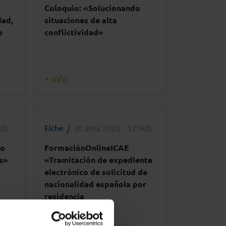
Coloquio: «Solucionando
dad,
situaciones de alta
e
conflictividad»
+ info
00h
Elche
30 abril 2020 - 12:00h
co
FormaciónOnlineICAE
s»
«Tramitación de expediente
electrónico de solicitud de
nacionalidad española por
residencia