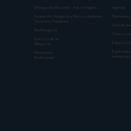
Delegación Bruselas
Para colegios
Agenda
Fundación Abogacía y
Para ciudadanos
Opiniones 
Derechos Humanos
Sala de pr
RedAbogacía
Concursos
Ejercicio de la
Exposicion
Abogací­a
Especiales
Normativa
campañas
Profesional