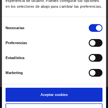
experiencia de usuario. Puedes configurar tus opciones
en los selectores de abajo para cambiar las preferencias.
Selección
Necesarias
de
consentimiento
Preferencias
Estadística
Comparte:
Marketing
Aceptar cookies
Abogacía Española
CONSEJO GENERAL