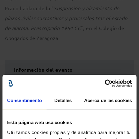
Prado hablará de la “
Suspensión y alzamiento de
plazos civiles sustantivos y procesales tras el estado
de alarma. Prescripción 1964 CC
”, en el Colegio de
Abogados de Zaragoza
Información del evento
Localidad
:
Colegio de Abogados de Zaragoza
-
C/ Don Jaime I, 18, Zaragoza, Zaragoza, 50001,
España
Consentimiento
Detalles
Acerca de las cookies
Inicio
: 21 mayo 2020 - 0:00h
Fin
: 21 mayo 2020 - 23:59h
Esta página web usa cookies
Utilizamos cookies propias y de analítica para mejorar tu