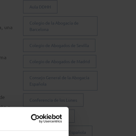
Aula DDHH
l
l
Colegio de la Abogacía de
a, una
Barcelona
Colegio de Abogados de Sevilla
rma
Colegio de Abogados de Madrid
Consejo General de la Abogacía
Española
 de
Conferencia de los Lunes
nte a
Día Justicia Gratuita
Fundación Abogacía Española