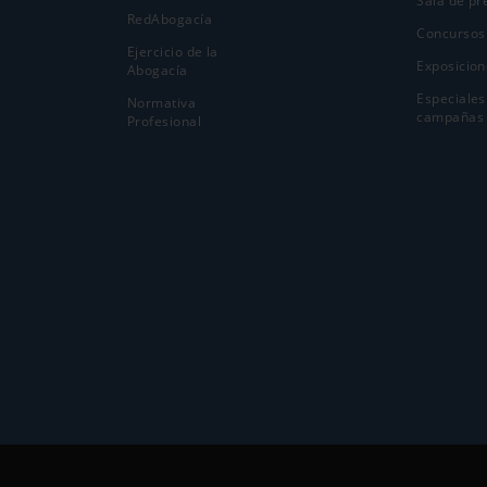
Sala de pr
RedAbogacía
Concursos
Ejercicio de la
Exposicion
Abogací­a
Especiales
Normativa
campañas
Profesional