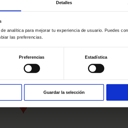
Detalles
s
 de analítica para mejorar tu experiencia de usuario. Puedes con
biar las preferencias.
ntabria
- Pza. Atarazanas, 2-1º, Santander, Cantabria, 3900
Preferencias
Estadística
Guardar la selección