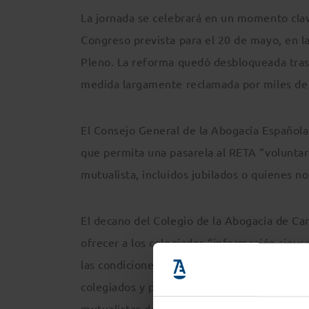
La jornada se celebrará en un momento clav
Congreso prevista para el 20 de mayo, en l
Pleno. La reforma quedó desbloqueada tras l
medida largamente reclamada por miles de 
El Consejo General de la Abogacía Española
que permita una pasarela al RETA “voluntari
mutualista, incluidos jubilados o quienes n
El decano del Colegio de la Abogacía de Ca
ofrecer a los colegiados “información rigur
las condiciones de jubilación y protección s
colegiados y profesionales interesados en c
mutualistas de la abogacía.