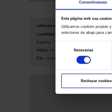
Consentimiento
Esta página web usa cookie
Información del evento
Utilizamos cookies propias y
selectores de abajo para cam
Localidad
:
Colegio de la Abogacía de Ca
España
Selección
Inicio
: 15 mayo 2026 - 12:00h
Necesarias
de
consentimiento
Fin
: 15 mayo 2026 - 14:00h
Rechazar cookies