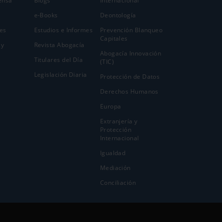
ensa
Blogs
Internacional
e-Books
Deontología
es
Estudios e Informes
Prevención Blanqueo
Capitales
 y
Revista Abogacía
Abogacía Innovación
Titulares del Día
(TIC)
Legislación Diaria
Protección de Datos
Derechos Humanos
Europa
Extranjería y
Protección
Internacional
Igualdad
Mediación
Conciliación