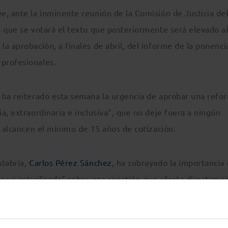
e, ante la inminente reunión de la Comisión de Justicia de
a que se votará el texto que posteriormente será elevado a
a aprobación, a finales de abril, del informe de la ponenci
profesionales.
 ha reiterado esta semana la urgencia de aprobar una refo
a, extraordinaria e inclusiva”, que no deje fuera a ningún
o alcancen el mínimo de 15 años de cotización.
ntabria,
Carlos Pérez Sánchez
, ha subrayado la importancia
osa y actualizada” sobre una cuestión que afecta directame
ocial de numerosos profesionales. La jornada está dirigida a
onocer las implicaciones de la futura reforma para los