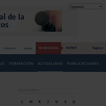
MI ABOGACÍA
ENTRAR
|
Registro
Contacto
Ayuda
IOS
FORMACIÓN
ACTUALIDAD
PUBLICACIONES
CALENDARIO
L
M
X
J
V
S
D