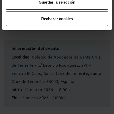
Guardar la selección
https://n9.cl/47ict2
Rechazar cookies
Información del evento
Localidad
:
Colegio de Abogados de Santa Cruz
de Tenerife
- C/ Leoncio Rodríguez, 3-1º-
Edificio El Cabo, Santa Cruz de Tenerife, Santa
Cruz de Tenerife, 38003, España
Inicio
: 12 marzo 2026 - 18:00h
Fin
: 12 marzo 2026 - 20:00h