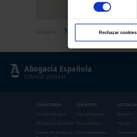
consentimiento
Comparte:
Rechazar cookies
Abogacía Española
CONSEJO GENERAL
CONÓCENOS
SERVICIOS
ACTUALI
Consejo General
Para abogados
Noticias
Delegación Bruselas
Para colegios
Agenda
Fundación Abogacía y
Para ciudadanos
Opiniones 