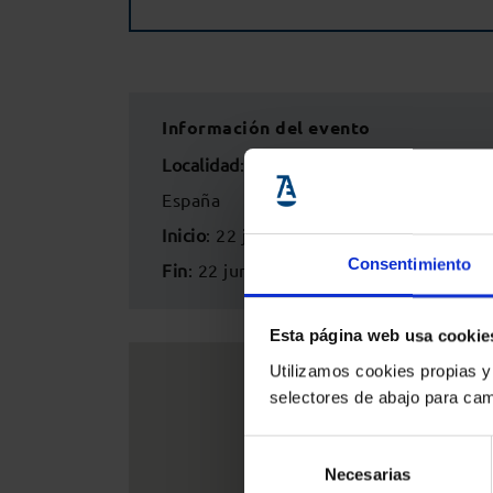
Información del evento
Localidad
:
Colegio de Abogados de Zar
España
Inicio
: 22 junio 2023 - 9:15h
Consentimiento
Fin
: 22 junio 2023 - 11:00h
Esta página web usa cookie
Utilizamos cookies propias y
selectores de abajo para cam
Selección
Necesarias
de