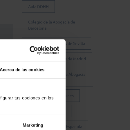
Aula DDHH
Colegio de la Abogacía de
Barcelona
Colegio de Abogados de Sevilla
Colegio de Abogados de Madrid
Acerca de las cookies
Consejo General de la Abogacía
Española
Conferencia de los Lunes
figurar tus opciones en los
Día Justicia Gratuita
Marketing
Fundación Abogacía Española