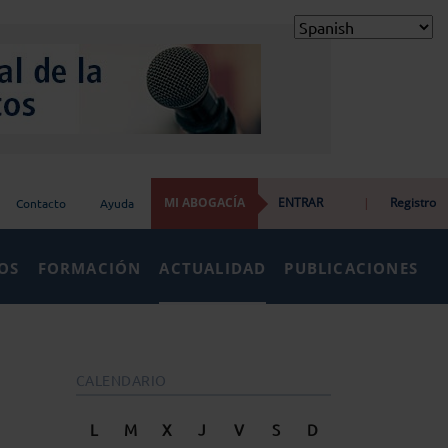
MI ABOGACÍA
ENTRAR
|
Registro
Contacto
Ayuda
IOS
FORMACIÓN
ACTUALIDAD
PUBLICACIONES
CALENDARIO
L
M
X
J
V
S
D