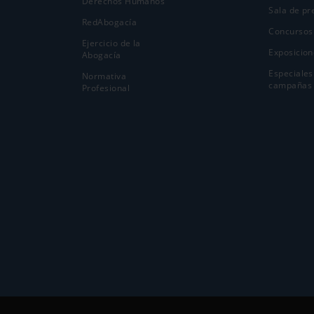
Derechos Humanos
Sala de pr
RedAbogacía
Concursos
Ejercicio de la
Exposicion
Abogací­a
Especiales
Normativa
campañas
Profesional