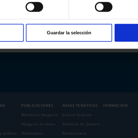
Guardar la selección
DAD
PUBLICACIONES
ÁREAS TEMÁTICAS
FORMACIÓN
Biblioteca Abogacía
Justicia Gratuita
Abogacía en datos
Violencia de Género
y análisis
Newsletters
Penitenciario