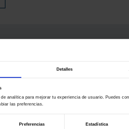
agoza
- C/ Don Jaime I, 18, Zaragoza, Zaragoza, 50001,
Detalles
s
 de analítica para mejorar tu experiencia de usuario. Puedes con
biar las preferencias.
Preferencias
Estadística