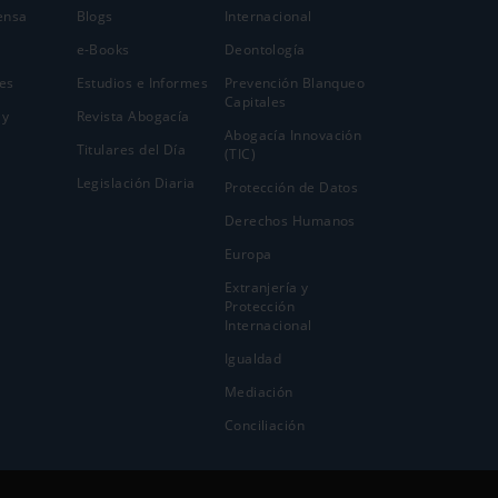
ensa
Blogs
Internacional
e-Books
Deontología
es
Estudios e Informes
Prevención Blanqueo
Capitales
 y
Revista Abogacía
Abogacía Innovación
Titulares del Día
(TIC)
Legislación Diaria
Protección de Datos
Derechos Humanos
Europa
Extranjería y
Protección
Internacional
Igualdad
Mediación
Conciliación