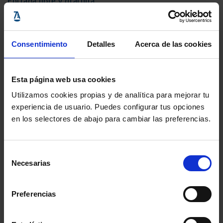
Entrada libre y gratuita
CAMBIO EN EL PROGRAMA: El jueves 9 de noviembre
Consentimiento
Detalles
Acerca de las cookies
se proyectará la película ‘Acusados’ (1988) y no
‘Subjudice’ como se había anunciado.
Esta página web usa cookies
Utilizamos cookies propias y de analítica para mejorar tu
experiencia de usuario. Puedes configurar tus opciones
Información del evento
en los selectores de abajo para cambiar las preferencias.
Localidad
:
Teatro San Francisco
- Calle la
Corredera, 1, León, León, 24003, España
Selección
Necesarias
Inicio
: 2 noviembre 2023 - 20:30h
de
consentimiento
Fin
: 23 noviembre 2023 - 22:30h
Preferencias