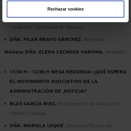
Titular del Juzgado de Familia nº 30 de Sevilla.
Rechazar cookies
JOSÉ MANUEL EXPÓSITO SANTOS
. Abogado
Fundación Cordobesa de Apoyos.
DÑA. PILAR BRAVO SÁNCHEZ.
Abogada
Modera: DÑA. ELENA LECHUGA VARONA.
Abogada
11:30 H – 12:30 H MESA REDONDA: ¿QUÉ ESPERA
EL MOVIMIENTO ASOCIATIVO DE LA
ADMINISTRACIÓN DE JUSTICIA?
BLAS GARCÍA RUIZ.
Presidente de la Asociación
PRODE Córdoba
DÑA. MARIELA LUQUE
, Directora Técnica del