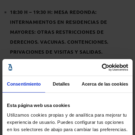
18:30 H – 19:30 H: MESA REDONDA:
INTERNAMIENTOS EN RESIDENCIAS DE
MAYORES: OTRAS RESTRICCIONES DE
DERECHOS. VACUNAS. CONTENCIONES.
PRIVACIONES DE VISITAS Y SALIDAS.
DÑA. VANESSA DOMÍNGUEZ MOHEDANO.
Secretaría General Provincial de Igualdad, Políticas
Sociales y Conciliación de la Junta de Andalucía.
Consentimiento
Detalles
Acerca de las cookies
DÑA. ANA GÓMEZ MARTÍNEZ,
Jefa del Servicio
Esta página web usa cookies
de Inspección de la Delegación de Igualdad, Políticas
Utilizamos cookies propias y de analítica para mejorar tu
Sociales y Conciliación en Córdoba de la Junta de
experiencia de usuario. Puedes configurar tus opciones
Andalucía.
en los selectores de abajo para cambiar las preferencias.