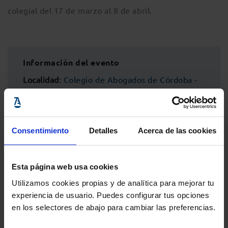
colegial del 17 de marzo al 8 de abril.
Información del evento
Localidad
:
Colegio de Abogados de Córdoba
-
C/ Morería, 5, Córdoba, 14008, Córdoba
Inicio
: 17 marzo 2022 - 9:00h
Fin
: 8 abril 2022 - 15:30h
Consentimiento
Detalles
Acerca de las cookies
Esta página web usa cookies
Utilizamos cookies propias y de analítica para mejorar tu
experiencia de usuario. Puedes configurar tus opciones
en los selectores de abajo para cambiar las preferencias.