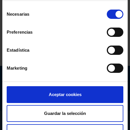
Selección
Necesarias
de
consentimiento
Comparte:
Preferencias
Estadística
Marketing
Abogacía Española
CONSEJO GENERAL
Aceptar cookies
Guardar la selección
CONÓCENOS