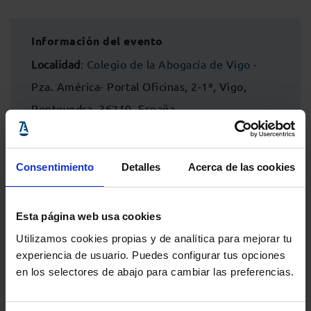
Información del evento
Localidad
:
Colegio de la Abogacía de Vigo
-
Pza. América- Portal Oficinas, 2-1ª, Vigo,
Pontevedra, 36210, España
Inicio
: 19 diciembre 2024 - 0:00h
Fin
: 19 diciembre 2024 - 23:59h
Consentimiento
Detalles
Acerca de las cookies
Esta página web usa cookies
Utilizamos cookies propias y de analítica para mejorar tu
experiencia de usuario. Puedes configurar tus opciones
en los selectores de abajo para cambiar las preferencias.