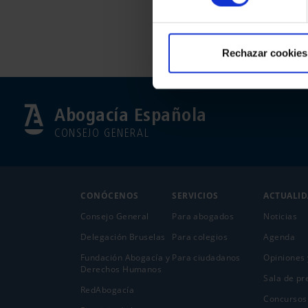
Rechazar cookies
Abogacía Española
CONSEJO GENERAL
CONÓCENOS
SERVICIOS
ACTUALI
Consejo General
Para abogados
Noticias
Delegación Bruselas
Para colegios
Agenda
Fundación Abogacía y
Para ciudadanos
Opiniones 
Derechos Humanos
Sala de pr
RedAbogacía
Concursos