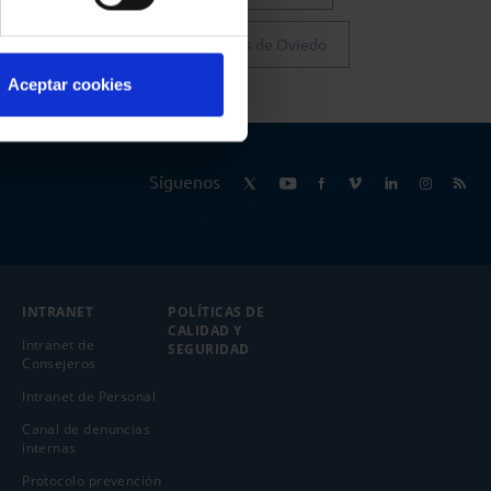
Colegio de Abogados de Oviedo
Aceptar cookies
Síguenos
INTRANET
POLÍTICAS DE
CALIDAD Y
Intranet de
SEGURIDAD
Consejeros
Intranet de Personal
Canal de denuncias
internas
Protocolo prevención