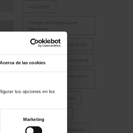
Aula DDHH
Colegio de la Abogacía de
Barcelona
Colegio de Abogados de Sevilla
Colegio de Abogados de Madrid
Acerca de las cookies
Consejo General de la Abogacía
Española
figurar tus opciones en los
Conferencia de los Lunes
Día Justicia Gratuita
Marketing
Fundación Abogacía Española