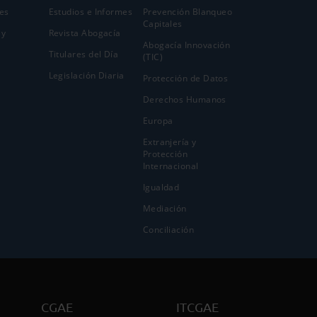
es
Estudios e Informes
Prevención Blanqueo
Capitales
 y
Revista Abogacía
Abogacía Innovación
Titulares del Día
(TIC)
Legislación Diaria
Protección de Datos
Derechos Humanos
Europa
Extranjería y
Protección
Internacional
Igualdad
Mediación
Conciliación
CGAE
ITCGAE