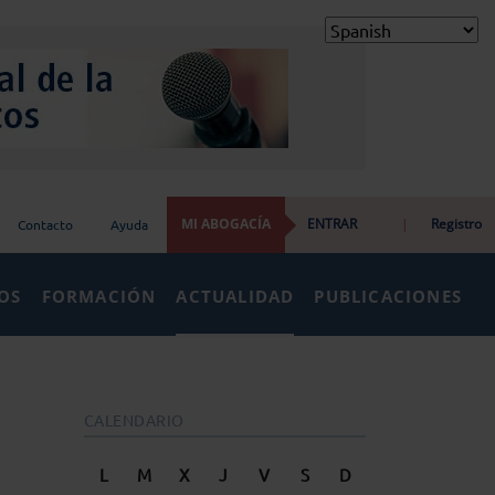
MI ABOGACÍA
ENTRAR
|
Registro
Contacto
Ayuda
IOS
FORMACIÓN
ACTUALIDAD
PUBLICACIONES
CALENDARIO
L
M
X
J
V
S
D