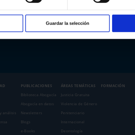
Guardar la selección
DAD
PUBLICACIONES
ÁREAS TEMÁTICAS
FORMACIÓN
Biblioteca Abogacía
Justicia Gratuita
Abogacía en datos
Violencia de Género
y análisis
Newsletters
Penitenciario
ensa
Blogs
Internacional
e-Books
Deontología