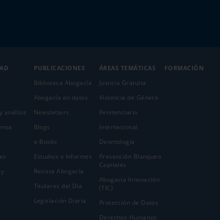
DAD
PUBLICACIONES
ÁREAS TEMÁTICAS
FORMACIÓN
Biblioteca Abogacía
Justicia Gratuita
Abogacía en datos
Violencia de Género
y análisis
Newsletters
Penitenciario
ensa
Blogs
Internacional
e-Books
Deontología
es
Estudios e Informes
Prevención Blanqueo
Capitales
 y
Revista Abogacía
Abogacía Innovación
Titulares del Día
(TIC)
Legislación Diaria
Protección de Datos
Derechos Humanos