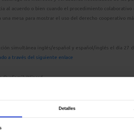
acia al acuerdo o bien cuando el procedimiento colaborativo
 una mesa para mostrar el uso del derecho cooperativo más
ción simultánea inglés/español y español/inglés el día 27 
ado a través del siguiente enlace
de OurFamilyWizard.
Detalles
rcelona
- c/ Mallorca, 283, Barcelona, Barcelona, 08037,
s