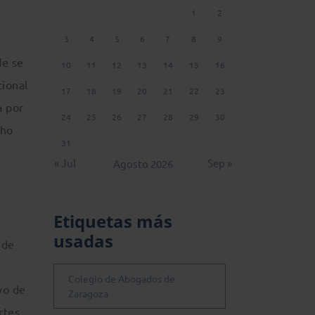
1
2
3
4
5
6
7
8
9
de se
10
11
12
13
14
15
16
cional
17
18
19
20
21
22
23
a por
24
25
26
27
28
29
30
cho
31
« Jul
Sep »
Agosto 2026
Etiquetas más
usadas
 de
Colegio de Abogados de
vo de
Zaragoza
rtes,