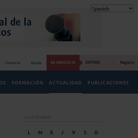
MI ABOGACÍA
ENTRAR
|
Registro
Contacto
Ayuda
IOS
FORMACIÓN
ACTUALIDAD
PUBLICACIONES
CALENDARIO
L
M
X
J
V
S
D