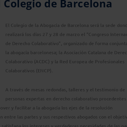
l Colegio de Barcelona
El Colegio de la Abogacía de Barcelona será la sede don
realizará los días 27 y 28 de marzo el “Congreso Interna
de Derecho Colaborativo”, organizado de forma conjunt
la abogacía barcelonesa; la Asociación Catalana de Dere
Colaborativo (ACDC) y la Red Europea de Profesionales
Colaborativos (ENCP).
A través de mesas redondas, talleres y el testimonio de
personas expertas en derecho colaborativo procedentes
er y facilitar a la abogacía los ejes de la resolución
n entre las partes y sus respectivos abogados con el objeti
e satisfaga los intereses y verdaderas necesidades de las pa