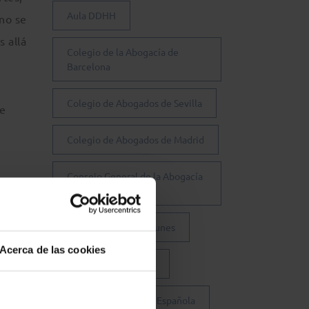
Aula DDHH
 no se
 allá
Colegio de la Abogacía de
Barcelona
Colegio de Abogados de Sevilla
de
Colegio de Abogados de Madrid
Consejo General de la Abogacía
Española
Conferencia de los Lunes
Acerca de las cookies
Día Justicia Gratuita
Fundación Abogacía Española