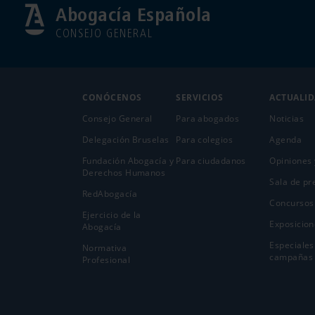
Abogacía Española
CONSEJO GENERAL
CONÓCENOS
SERVICIOS
ACTUALI
Consejo General
Para abogados
Noticias
Delegación Bruselas
Para colegios
Agenda
Fundación Abogacía y
Para ciudadanos
Opiniones 
Derechos Humanos
Sala de pr
RedAbogacía
Concursos
Ejercicio de la
Exposicion
Abogací­a
Especiales
Normativa
campañas
Profesional