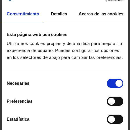
INSCRIPCIONES
ON-LINE
Consentimiento
Detalles
Acerca de las cookies
Información del evento
Esta página web usa cookies
Utilizamos cookies propias y de analítica para mejorar tu
Localidad
:
Colegio de la Abogacía de Barcelona
experiencia de usuario. Puedes configurar tus opciones
- c/ Mallorca, 283, Barcelona, Barcelona,
en los selectores de abajo para cambiar las preferencias.
08037, España
Inicio
: 28 julio 2020 - 18:00h
Selección
Fin
: 28 julio 2020 - 20:30h
Necesarias
de
consentimiento
Preferencias
Estadística