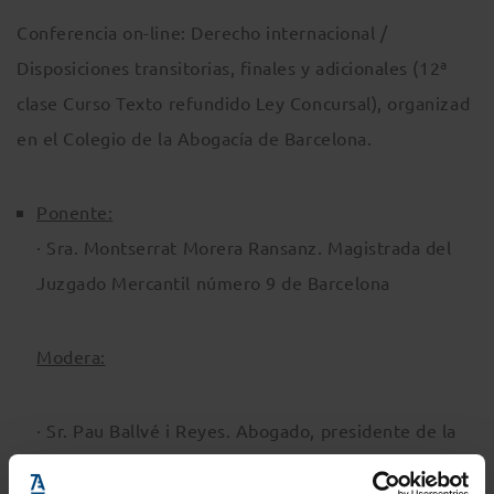
Conferencia on-line: Derecho internacional /
Disposiciones transitorias, finales y adicionales (12ª
clase Curso Texto refundido Ley Concursal), organizad
en el Colegio de la Abogacía de Barcelona.
Ponente:
· Sra. Montserrat Morera Ransanz. Magistrada del
Juzgado Mercantil número 9 de Barcelona
Modera:
· Sr. Pau Ballvé i Reyes. Abogado, presidente de la
Sección de Derecho Concursal del ICAB