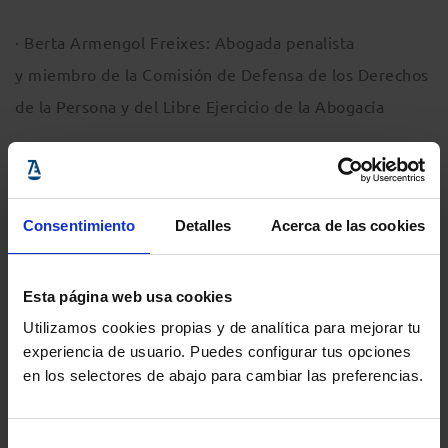
· Berta Armengol Freixes: Abogada penalista
y miembro de la Comisión de Defensa de los Derechos
de la Persona y del Libre Ejercicio de la Abogacía
MODERA:
Consentimiento
Detalles
Acerca de las cookies
· Marion Hohn Abad, miembro de la Comisión de
Defensa de los Derechos de la Persona y del Libre
Esta página web usa cookies
Ejercicio de la Abogacía
Utilizamos cookies propias y de analítica para mejorar tu
experiencia de usuario. Puedes configurar tus opciones
INSCRIPCIONES GRATUITAS VÍA ZOOM
en los selectores de abajo para cambiar las preferencias.
Selección