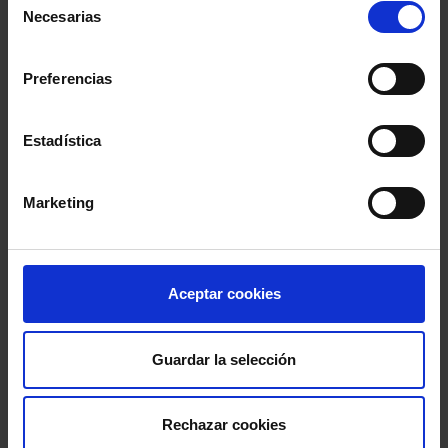
Necesarias
de
Información del evento
consentimiento
Localidad
:
Colegio de la Abogacía de Barcelona
Preferencias
- c/ Mallorca, 283, Barcelona, Barcelona,
08037, España
Estadística
Inicio
: 15 julio 2020 - 18:00h
Fin
: 15 julio 2020 - 19:30h
Marketing
Aceptar cookies
Guardar la selección
Rechazar cookies