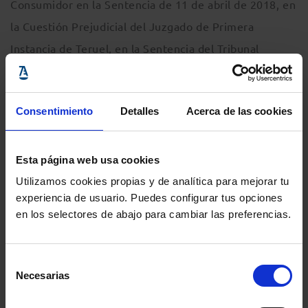
Consumidor en la Sentencia de 11 de abril de 2018, en
la Cuestión Prejudicial del Juzgado de Primera
Instancia de Teruel, en la Sentencia del Tribunal
Supremo de 5 de noviembre, y en la cuestión
prejudicial de Zaragoza.
Consentimiento
Detalles
Acerca de las cookies
Esta página web usa cookies
Utilizamos cookies propias y de analítica para mejorar tu
experiencia de usuario. Puedes configurar tus opciones
Información del evento
en los selectores de abajo para cambiar las preferencias.
Localidad
:
Colegio de Abogados de Zaragoza
-
C/ Don Jaime I, 18, Zaragoza, Zaragoza, 50001,
Selección
España
Necesarias
de
consentimiento
Inicio
: 22 diciembre 2020 - 12:30h