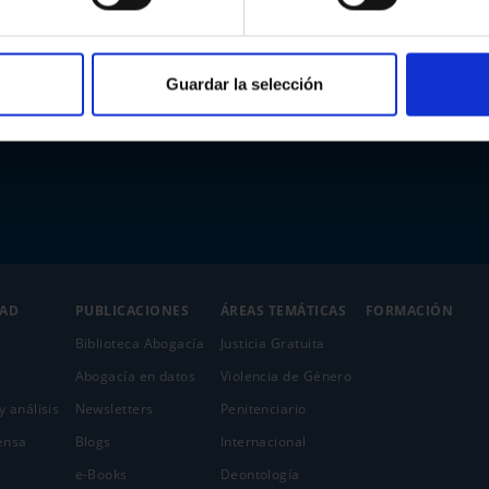
Guardar la selección
DAD
PUBLICACIONES
ÁREAS TEMÁTICAS
FORMACIÓN
Biblioteca Abogacía
Justicia Gratuita
Abogacía en datos
Violencia de Género
y análisis
Newsletters
Penitenciario
ensa
Blogs
Internacional
e-Books
Deontología