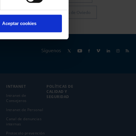
Colegio de Abogados de Oviedo
Aceptar cookies
Síguenos
INTRANET
POLÍTICAS DE
CALIDAD Y
Intranet de
SEGURIDAD
Consejeros
Intranet de Personal
Canal de denuncias
internas
Protocolo prevención