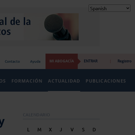
MI ABOGACÍA
ENTRAR
|
Registro
Contacto
Ayuda
IOS
FORMACIÓN
ACTUALIDAD
PUBLICACIONES
CALENDARIO
y
L
M
X
J
V
S
D