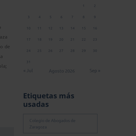
1
2
3
4
5
6
7
8
9
o
10
11
12
13
14
15
16
laza
17
18
19
20
21
22
23
io de
24
25
26
27
28
29
30
la
31
la;
« Jul
Sep »
Agosto 2026
Etiquetas más
usadas
Colegio de Abogados de
Zaragoza