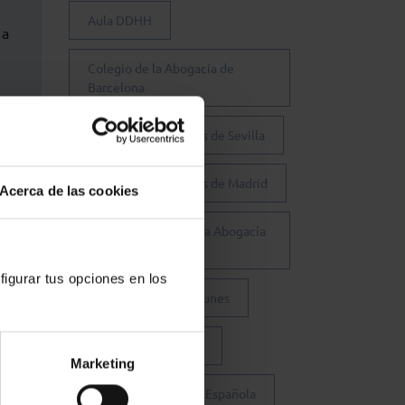
Aula DDHH
ña
Colegio de la Abogacía de
Barcelona
Colegio de Abogados de Sevilla
Colegio de Abogados de Madrid
Acerca de las cookies
Consejo General de la Abogacía
Española
figurar tus opciones en los
Conferencia de los Lunes
Día Justicia Gratuita
Marketing
Fundación Abogacía Española