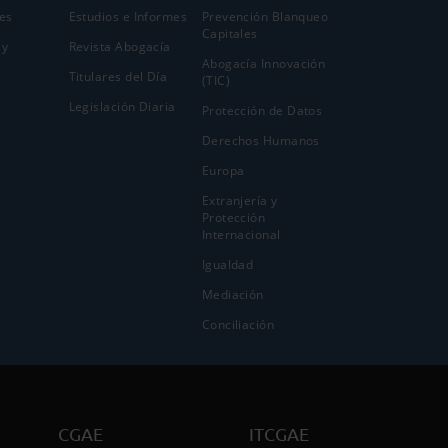
es
Estudios e Informes
Prevención Blanqueo
Capitales
 y
Revista Abogacía
Abogacía Innovación
Titulares del Día
(TIC)
Legislación Diaria
Protección de Datos
Derechos Humanos
Europa
Extranjería y
Protección
Internacional
Igualdad
Mediación
Conciliación
CGAE
ITCGAE