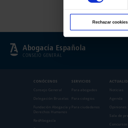
Rechazar cookies
Abogacía Española
CONSEJO GENERAL
CONÓCENOS
SERVICIOS
ACTUALI
Consejo General
Para abogados
Noticias
Delegación Bruselas
Para colegios
Agenda
Fundación Abogacía y
Para ciudadanos
Opiniones 
Derechos Humanos
Sala de pr
RedAbogacía
Concursos