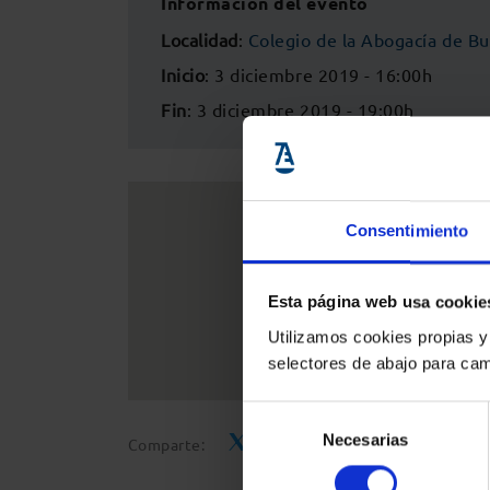
Información del evento
Localidad
:
Colegio de la Abogacía de B
Inicio
: 3 diciembre 2019 - 16:00h
Fin
: 3 diciembre 2019 - 19:00h
Consentimiento
Esta página web usa cookie
Utilizamos cookies propias y
selectores de abajo para cam
Selección
Necesarias
de
Comparte:
consentimiento