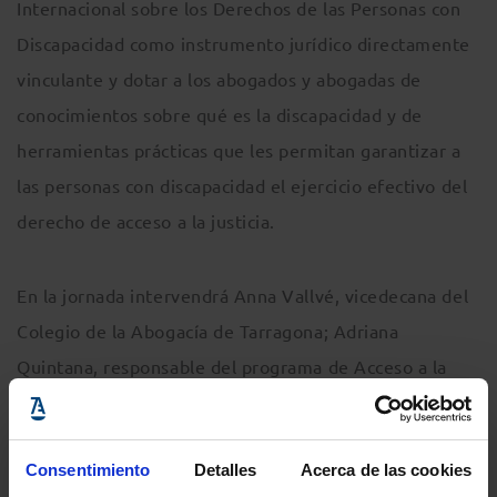
Internacional sobre los Derechos de las Personas con
Discapacidad como instrumento jurídico directamente
vinculante y dotar a los abogados y abogadas de
conocimientos sobre qué es la discapacidad y de
herramientas prácticas que les permitan garantizar a
las personas con discapacidad el ejercicio efectivo del
derecho de acceso a la justicia.
En la jornada intervendrá Anna Vallvé, vicedecana del
Colegio de la Abogacía de Tarragona; Adriana
Quintana, responsable del programa de Acceso a la
justicia de Plena inclusión Aragón, y Jordá Vives,
experto por experiencia
.
Consentimiento
Detalles
Acerca de las cookies