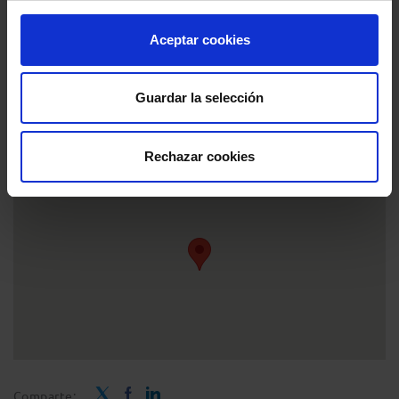
Localidad
:
Colegio de la Abogacía de Tarragona
- Carrer Enric d'Ossó, 1, Tarragona, Tarragona,
Aceptar cookies
43005, España
Inicio
: 19 febrero 2025 - 17:00h
Guardar la selección
Fin
: 19 febrero 2025 - 19:00h
Rechazar cookies
Comparte: