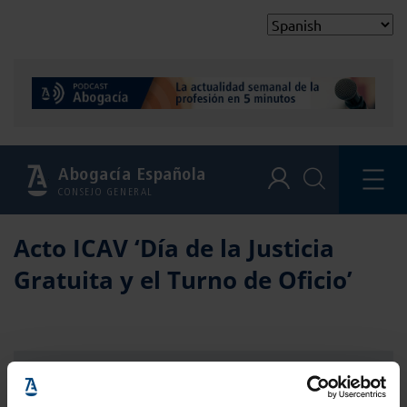
Abogacía Española
CONSEJO GENERAL
Acto ICAV ‘Día de la Justicia
Gratuita y el Turno de Oficio’
Información del evento