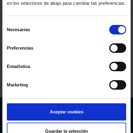
en los selectores de abajo para cambiar las preferencias.
AYUDA
Selección
Necesarias
En esta web tienes distintos recursos de ayuda que puedes
de
consultar:
consentimiento
Preferencias
Guías y manuales
Apúntate a las
sesiones online
.
Consulta las
Preguntas
Estadística
Frecuentes
.
Pide una cita con el
Soporte
Marketing
Técnico.
Abogacía Española
Aceptar cookies
CONSEJO GENERAL
Guardar la selección