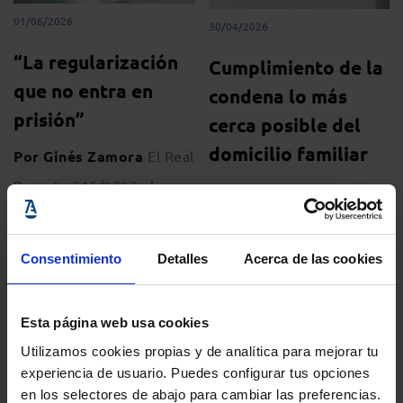
01/06/2026
30/04/2026
“La regularización
Cumplimiento de la
que no entra en
condena lo más
prisión”
cerca posible del
domicilio familiar
Por Ginés Zamora
El Real
Decreto 316/2026 abre
Por Rosario Fraguas
una vía extraordinaria de
Existe debate sobre si
regularización para miles
cumplir condena cerca del
Consentimiento
Detalles
Acerca de las cookies
de personas extranjeras.
entorno familiar es un
Sin embargo, para
derecho. Aunque la ley no
Esta página web usa cookies
quienes se encuentran
lo recoge expresamente,
Utilizamos cookies propias y de analítica para mejorar tu
privados de libertad, los
una interpretación acorde
experiencia de usuario. Puedes configurar tus opciones
obstáculos
con la Constitución y las
en los selectores de abajo para cambiar las preferencias.