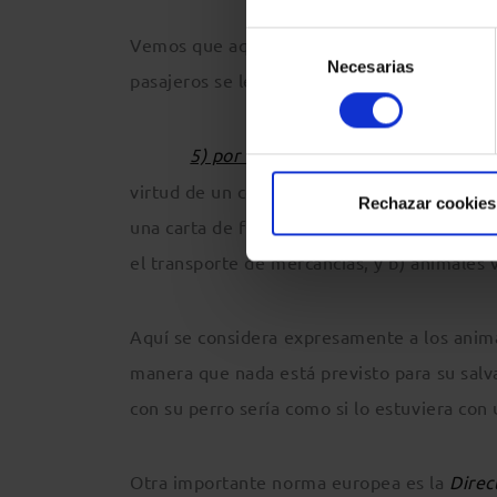
Selección
Vemos que aquí se reconoce que una person
Necesarias
de
pasajeros se les descarta como parte del pa
consentimiento
5) por «equipaje»
se entiende cualqui
virtud de un contrato de transporte, con exc
Rechazar cookies
una carta de fletamento, un conocimiento d
el transporte de mercancías, y b) animales v
Aquí se considera expresamente a los anima
manera que nada está previsto para su salv
con su perro sería como si lo estuviera con
Otra importante norma europea es la
Direc