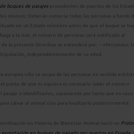
o de buques de pasajes
procedentes de puertos de los Estad
los mismos: Deberán contarse todas las personas a bordo d
situado en un Estado miembro antes de que el buque se hag
haga a la mar, el número de personas será notificado al
de la presente Directiva se entenderá por: – «Personas»: 
 tripulación, independientemente de su edad.
uropea sólo se ocupa de las personas en sentido estrict
 el punto de que ni siquiera es necesario saber el número
l pasaje o identificarlos, suponiendo por tanto que en caso
ara salvar al animal sino para localizarlo posteriormente.
Coordinación en Materia de Bienestar Animal nació un
Proto
la exportación en buques de ganado por puertos en España
,