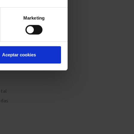
e de
Marketing
tud de
Aceptar cookies
al sea
tal
idas