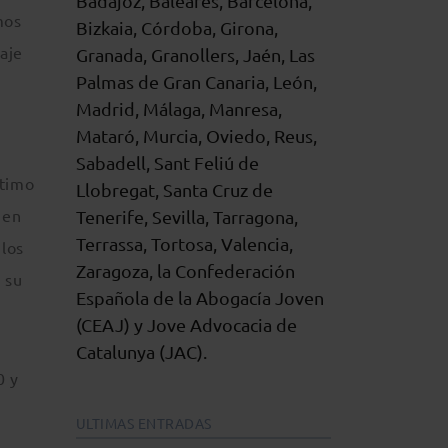
Badajoz, Baleares, Barcelona,
mos
Bizkaia, Córdoba, Girona,
saje
Granada, Granollers, Jaén, Las
Palmas de Gran Canaria, León,
Madrid, Málaga, Manresa,
Mataró, Murcia, Oviedo, Reus,
Sabadell, Sant Feliú de
ítimo
Llobregat, Santa Cruz de
 en
Tenerife, Sevilla, Tarragona,
Terrassa, Tortosa, Valencia,
 los
Zaragoza, la Confederación
 su
Española de la Abogacía Joven
(CEAJ) y Jove Advocacia de
Catalunya (JAC).
0 y
ULTIMAS ENTRADAS