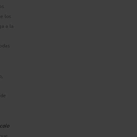
os
e los
a a la
todas
o,
 de
colo
que