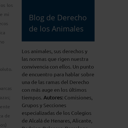
os los
de mi
Blog de Derecho
ecos
de los Animales
ica
 no
Los animales, sus derechos y
las normas que rigen nuestra
convivencia con ellos. Un punto
oluto.
de encuentro para hablar sobre
una de las ramas del Derecho
barcas
con más auge en los últimos
azas;
tiempos.
Autores:
Comisiones,
Grupos y Secciones
mente
especializadas de los Colegios
za de
de Alcalá de Henares, Alicante,
los)