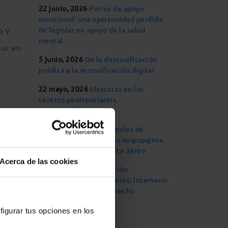
22 junio, 2026
Perros de apoyo
emocional: una oportunidad perdida
de legislar en apoyo de la salud
O Y
mental
mar en
5 junio, 2026
De la descosificación
jurídica a la re-cosificación digital
22 mayo, 2026
Mascotas en los
centros penitenciarios,
¿imposibilidad legal?
s por
14 mayo, 2026
Los animales de
ículo
compañía, considerados «equipajes»
en materia de transporte aéreo
Acerca de las cookies
30 abril, 2026
Declaración
responsable para criadores: intervenir
orte,
cuando el mal ya está hecho
figurar tus opciones en los
nio;