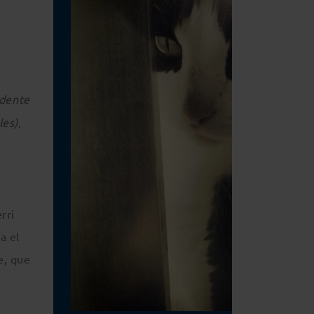
idente
es),
rri
a el
e, que