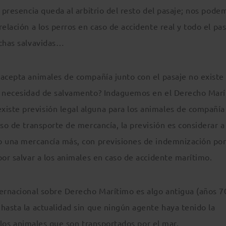
u presencia queda al arbitrio del resto del pasaje; nos pode
elación a los perros en caso de accidente real y todo el pa
nchas salvavidas…
 acepta animales de compañía junto con el pasaje no existe
de necesidad de salvamento? Indaguemos en el Derecho Mar
iste previsión legal alguna para los animales de compañía
so de transporte de mercancía, la previsión es considerar a
o una mercancía más, con previsiones de indemnización por
por salvar a los animales en caso de accidente marítimo.
ternacional sobre Derecho Marítimo es algo antigua (años 7
hasta la actualidad sin que ningún agente haya tenido la
 a los animales que son transportados por el mar.