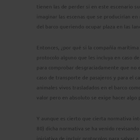
tienen las de perder si en este escenario s
imaginar las escenas que se producirían en r
del barco queriendo ocupar plaza en las la
Entonces, ¿por qué si la compañía marítima
protocolo alguno que les incluya en caso 
para comprobar desgraciadamente que no ex
caso de transporte de pasajeros y para el ca
animales vivos trasladados en el barco com
valor pero en absoluto se exige hacer algo 
Y aunque es cierto que cierta normativa in
80) dicha normativa se ha venido revisando 
iniciativa de incluir protocolos para salvar