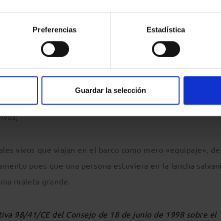
a puede viajar con animales pero que incluso en transport
Preferencias
Estadística
saje y se les considera mercancía.
er artículo o vehículo transportado por el transportista en
lusión de: a) los artículos y vehículos transportados en vir
Guardar la selección
e embarque o cualquier otro contrato cuyo objeto primordi
ivos;
les vivos que viajan en el barco como mero «equipaje», de 
amento pues que una persona estuviera en la lancha salvav
 una maleta grande.
tiva 98/41/CE del Consejo de 18 de junio de 1998 sobre el