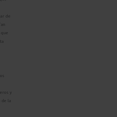
tar de
Tan
que
ta
nos
eros y
 de la