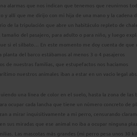
una alarmas que nos indican que tenemos que reunirnos tod
o y allí que me dirijo con mi hija de una mano y la cadena 
rio de la tripulación que abre un habitáculo repleto de chal
 tamaño del pasajero, para adulto o para niño, y luego expl
n, que si el silbato… En este momento me doy cuenta de que
sa planta del barco estábamos al menos 3 o 4 pasajeros
 de nuestras familias, que estupefactos nos hacíamos
ítimo nuestros animales iban a estar en un vacío legal abs
uiendo una línea de color en el suelo, hasta la zona de las 
 para ocupar cada lancha que tiene un número concreto de pl
zan a mirar inquisitivamente a mi perro, censurando clara
 en sus miradas que ese animal no iba a ocupar ninguna pla
milias. Las mascotas más grandes (mi perro pesa unos 30 ki