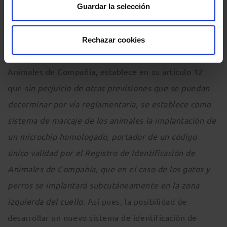
identificación a través de l’ADN.
Guardar la selección
Lo mismo que en Catalunya, sucede en la Comunidad
Rechazar cookies
de Madrid, en la que la Ley de Protección de los
Animales de Compañía, establece en su artículo 12
que
sin perjuicio de otras previsiones que se puedan
determinar por vía reglamentaria, se establece como
sistema de marcaje de los animales la implantación de
un microchip homologado, portador de un código
único validad por el Registro de Identificación de
Animales de Compañía, que en el caso de los gatos y
perros se implantará subcutáneamente en la zona
izquierda del cuello.
Así pues, la posibilidad de
desarrollar un nuevo sistema de identificación de