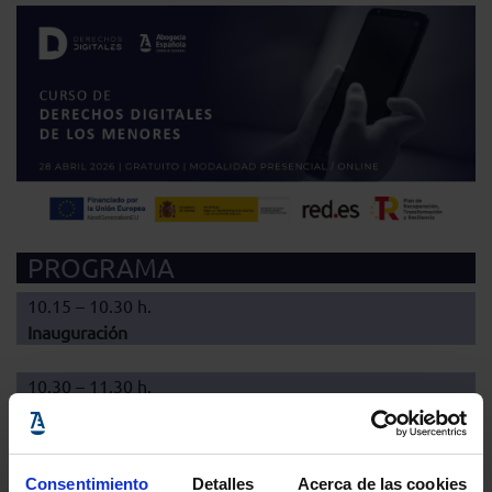
PROGRAMA
10.15 – 10.30 h.
Inauguración
10.30 – 11.30 h.
La necesaria protección de la indemnidad sexual de los
menores desde una perspectiva criminológica.
Beatriz Izquierdo,
licenciada especializada en
Consentimiento
Detalles
Acerca de las cookies