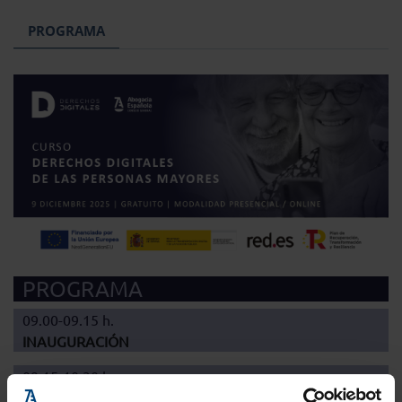
PROGRAMA
PROGRAMA
09.00-09.15 h.
INAUGURACIÓN
09.15-10.30 h.
Marco legal de los derechos digitales: especial mención