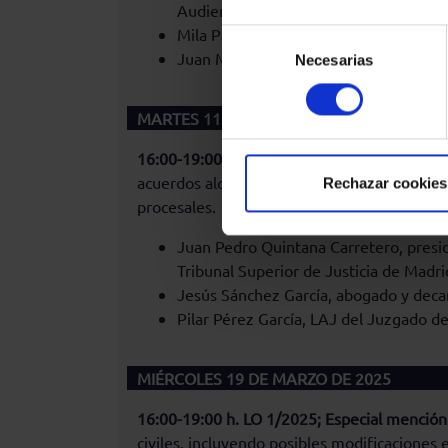
Audiencia Provincial de Valencia.
Mila Pacheco Pérez, abogada y media
Selección
Juan Manuel Alcoceba Gil, letrado del 
Necesarias
de
consentimiento
MARTES 11 DE MARZO DE 2025
16:00-19:00 h. Formalización del acuerdo, ac
acuerdos alcanzados mediante MASC, cómo ac
Rechazar cookies
procesales.
Juan Pedro Quintana Carretero, presid
Tribunal Superior de Justicia de Madri
Jesús Sánchez García, abogado y decan
Pilar Pérez García, LAJ del Juzgado d
MIÉRCOLES 19 DE MARZO DE 2025
16:00-19:00 h. LO 1/2025; Especial mención a
civiles, incluyendo posibles modificaciones 