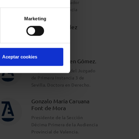
Secretario coordinador
provincial de Valencia
Marketing
Abigail Fernández
González
LAJ
Aceptar cookies
Celia Belhadj Ben Gómez.
Magistrada titular del Juzgado
de Primera Instancia 3 de
Sevilla. Doctora en Derecho.
Gonzalo María Caruana
Font de Mora
Presidente de la Sección
Décima Primera de la Audiencia
Provincial de Valencia.