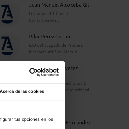
Juan Manuel Alcoceba Gil
Letrado del Tribunal
Constitucional.
Pilar Pérez García
LAJ del Juzgado de Primera
Instancia nº63 de Madrid.
Maria Teresa Álvarez
Moreno
Catedrática de Derecho Civil.
Presidenta del Colegio Arbitral
Acerca de las cookies
de Consumo
más info
figurar tus opciones en los
Carmen Ramos Fernández