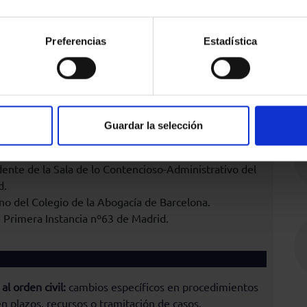
dora.
Tribunal Constitucional.
Preferencias
Estadística
reditación y costas:
procedimientos para formalizar
reditarlos ante el tribunal y su impacto en las costas
Guardar la selección
ente de la Sala de lo Contencioso-Administrativo del
d.
o del Colegio de la Abogacía de Barcelona.
e Primera Instancia nº63 de Madrid.
l orden civil:
cambios específicos en procedimientos
en plazos, recursos o tramitación de casos.