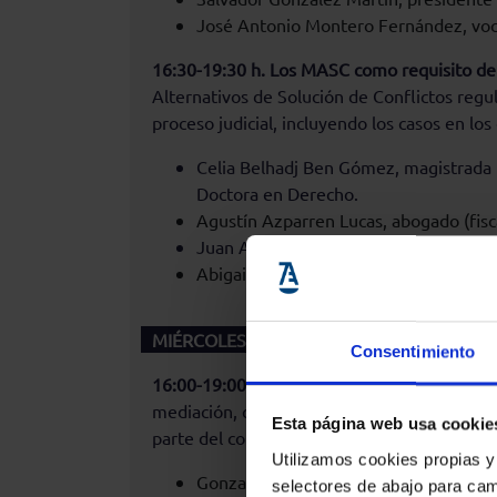
José Antonio Montero Fernández, voca
16:30-19:30 h. Los MASC como requisito de 
Alternativos de Solución de Conflictos regul
proceso judicial, incluyendo los casos en los
Celia Belhadj Ben Gómez, magistrada ti
Doctora en Derecho.
Agustín Azparren Lucas, abogado (fisc
Juan A. García Cazorla, abogado y con
Abigail Fernandez González. LAJ del J
MIÉRCOLES 5 DE MARZO DE 2025
Consentimiento
16:00-19:00 h. El profesional de la abogací
mediación, conciliación, negociación, etc. 
Esta página web usa cookie
parte del compañero y compañera en función
Utilizamos cookies propias y
Gonzalo María Caruana Font de Mora, 
selectores de abajo para cam