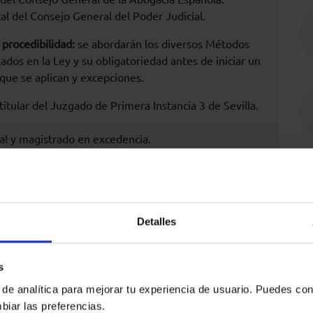
l del Consejo General del Poder Judicial.
procedibilidad:
se abordarán los diversos Métodos
ados en la Ley y su obligatoriedad antes de iniciar un
 que se aplican y excepciones.
tular del Juzgado de Primera Instancia 3 de Sevilla.
al y magistrado en excedencia.
sejero Consejo General de la Abogacía Española.
uzgado de los social 44 de Madrid
Detalles
a y los MASC:
análisis de diferentes métodos como
desde la perspectiva del uso más recomendable por
s
 de las circunstancias del proceso.
 de analítica para mejorar tu experiencia de usuario. Puedes con
presidente de la Sección Décima Primera de la
biar las preferencias.