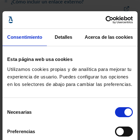
¿Cómo incluir un enlace externo?
¿Cómo configuro mis Áreas de Interés?
Consentimiento
Detalles
Acerca de las cookies
¿Cómo recibir los Newsletters de la Abogacía?
Esta página web usa cookies
Utilizamos cookies propias y de analítica para mejorar tu
experiencia de usuario. Puedes configurar tus opciones
en los selectores de abajo para cambiar las preferencias.
No veo un servicio en Mi espacio de Trabajo ¿qué
hago?
Selección
Necesarias
de
consentimiento
Estoy Colegiado en varios Colegios a la vez ¿cómo
puedo cambio mi perfil para acceder identificándome
Preferencias
como colegiado de uno u otro?