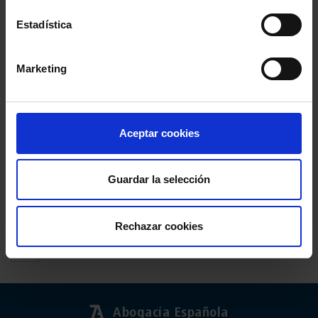
Estadística
Estoy Colegiado en varios Colegios a la vez ¿cómo
Marketing
puedo cambio mi perfil para acceder identificándome
como colegiado de uno u otro?
Aceptar cookies
He intentado registrarme y me indica que ya estoy
registrado ¿qué hago?
Guardar la selección
Rechazar cookies
2
3
1
Abogacía Española