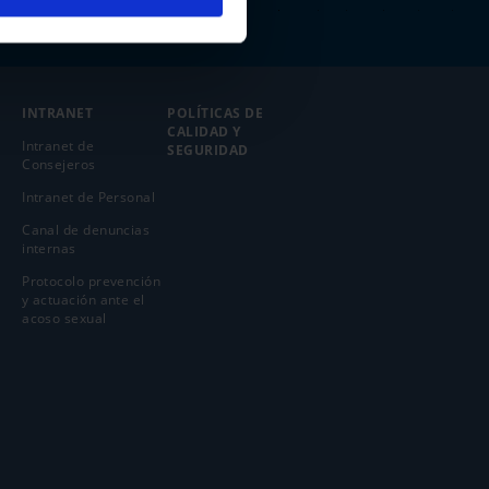
INTRANET
POLÍTICAS DE
CALIDAD Y
Intranet de
SEGURIDAD
Consejeros
Intranet de Personal
Canal de denuncias
internas
Protocolo prevención
y actuación ante el
acoso sexual