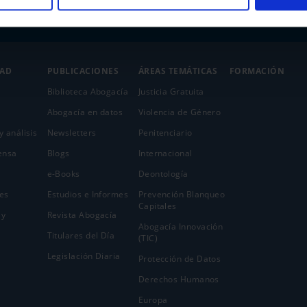
DAD
PUBLICACIONES
ÁREAS TEMÁTICAS
FORMACIÓN
Biblioteca Abogacía
Justicia Gratuita
Abogacía en datos
Violencia de Género
y análisis
Newsletters
Penitenciario
ensa
Blogs
Internacional
e-Books
Deontología
es
Estudios e Informes
Prevención Blanqueo
Capitales
 y
Revista Abogacía
Abogacía Innovación
Titulares del Día
(TIC)
Legislación Diaria
Protección de Datos
Derechos Humanos
Europa