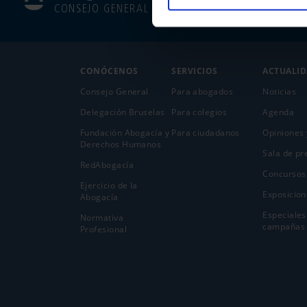
CONSEJO GENERAL
CONÓCENOS
SERVICIOS
ACTUALI
Consejo General
Para abogados
Noticias
Delegación Bruselas
Para colegios
Agenda
Fundación Abogacía y
Para ciudadanos
Opiniones 
Derechos Humanos
Sala de pr
RedAbogacía
Concursos
Ejercicio de la
Exposicion
Abogací­a
Especiales
Normativa
campañas
Profesional