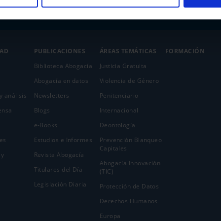
DAD
PUBLICACIONES
ÁREAS TEMÁTICAS
FORMACIÓN
Biblioteca Abogacía
Justicia Gratuita
Abogacía en datos
Violencia de Género
y análisis
Newsletters
Penitenciario
ensa
Blogs
Internacional
e-Books
Deontología
es
Estudios e Informes
Prevención Blanqueo
Capitales
 y
Revista Abogacía
Abogacía Innovación
Titulares del Día
(TIC)
Legislación Diaria
Protección de Datos
Derechos Humanos
Europa