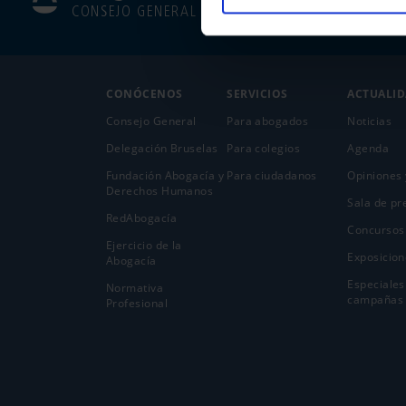
CONSEJO GENERAL
CONÓCENOS
SERVICIOS
ACTUALI
Consejo General
Para abogados
Noticias
Delegación Bruselas
Para colegios
Agenda
Fundación Abogacía y
Para ciudadanos
Opiniones 
Derechos Humanos
Sala de pr
RedAbogacía
Concursos
Ejercicio de la
Exposicion
Abogací­a
Especiales
Normativa
campañas
Profesional