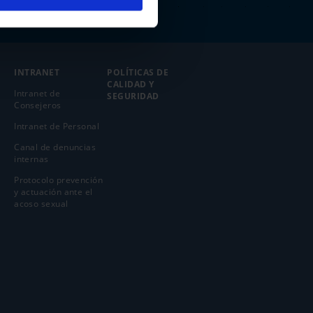
INTRANET
POLÍTICAS DE
CALIDAD Y
Intranet de
SEGURIDAD
Consejeros
Intranet de Personal
Canal de denuncias
internas
Protocolo prevención
y actuación ante el
acoso sexual