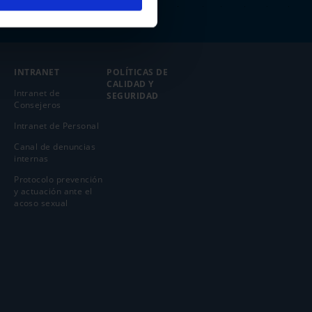
INTRANET
POLÍTICAS DE
CALIDAD Y
Intranet de
SEGURIDAD
Consejeros
Intranet de Personal
Canal de denuncias
internas
Protocolo prevención
y actuación ante el
acoso sexual