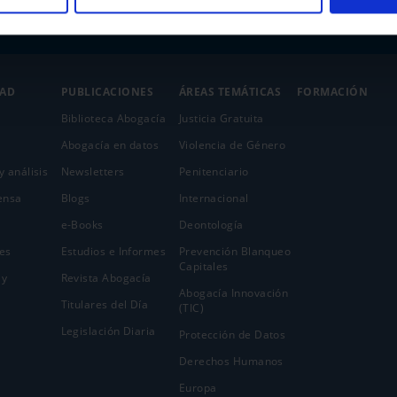
DAD
PUBLICACIONES
ÁREAS TEMÁTICAS
FORMACIÓN
Biblioteca Abogacía
Justicia Gratuita
Abogacía en datos
Violencia de Género
y análisis
Newsletters
Penitenciario
ensa
Blogs
Internacional
e-Books
Deontología
es
Estudios e Informes
Prevención Blanqueo
Capitales
 y
Revista Abogacía
Abogacía Innovación
Titulares del Día
(TIC)
Legislación Diaria
Protección de Datos
Derechos Humanos
Europa