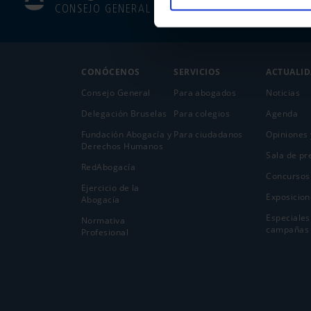
CONSEJO GENERAL
CONÓCENOS
SERVICIOS
ACTUALI
Consejo General
Para abogados
Noticias
Delegación Bruselas
Para colegios
Agenda
Fundación Abogacía y
Para ciudadanos
Opiniones 
Derechos Humanos
Sala de pr
RedAbogacía
Concursos
Ejercicio de la
Exposicion
Abogací­a
Especiales
Normativa
campañas
Profesional