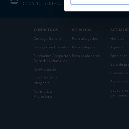
CONSEJO GENERAL
CONÓCENOS
SERVICIOS
ACTUALI
Consejo General
Para abogados
Noticias
Delegación Bruselas
Para colegios
Agenda
Fundación Abogacía y
Para ciudadanos
Opiniones 
Derechos Humanos
Sala de pr
RedAbogacía
Concursos
Ejercicio de la
Exposicion
Abogací­a
Especiales
Normativa
campañas
Profesional