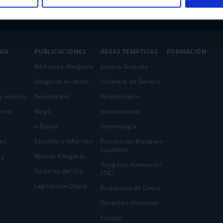
DAD
PUBLICACIONES
ÁREAS TEMÁTICAS
FORMACIÓN
Biblioteca Abogacía
Justicia Gratuita
Abogacía en datos
Violencia de Género
y análisis
Newsletters
Penitenciario
ensa
Blogs
Internacional
e-Books
Deontología
es
Estudios e Informes
Prevención Blanqueo
Capitales
 y
Revista Abogacía
Abogacía Innovación
Titulares del Día
(TIC)
Legislación Diaria
Protección de Datos
Derechos Humanos
Europa