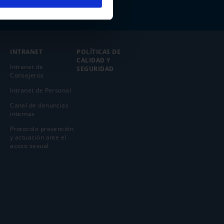
INTRANET
POLÍTICAS DE
CALIDAD Y
Intranet de
SEGURIDAD
Consejeros
Intranet de Personal
Canal de denuncias
internas
Protocolo prevención
y actuación ante el
acoso sexual