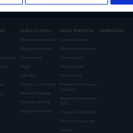
DAD
PUBLICACIONES
ÁREAS TEMÁTICAS
FORMACIÓN
Biblioteca Abogacía
Justicia Gratuita
Abogacía en datos
Violencia de Género
y análisis
Newsletters
Penitenciario
ensa
Blogs
Internacional
e-Books
Deontología
es
Estudios e Informes
Prevención Blanqueo
Capitales
 y
Revista Abogacía
Abogacía Innovación
Titulares del Día
(TIC)
Legislación Diaria
Protección de Datos
Derechos Humanos
Europa