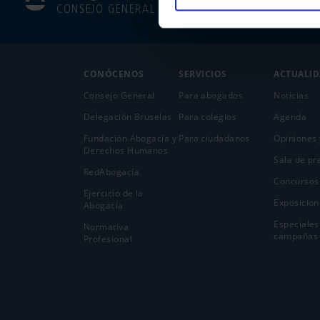
CONSEJO GENERAL
CONÓCENOS
SERVICIOS
ACTUALI
Consejo General
Para abogados
Noticias
Delegación Bruselas
Para colegios
Agenda
Fundación Abogacía y
Para ciudadanos
Opiniones 
Derechos Humanos
Sala de pr
RedAbogacía
Concursos
Ejercicio de la
Exposicion
Abogací­a
Especiales
Normativa
campañas
Profesional