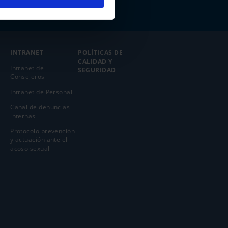
INTRANET
POLÍTICAS DE
CALIDAD Y
Intranet de
SEGURIDAD
Consejeros
Intranet de Personal
Canal de denuncias
internas
Protocolo prevención
y actuación ante el
acoso sexual