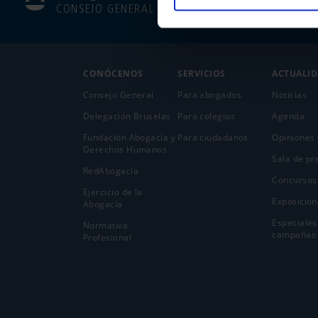
CONSEJO GENERAL
CONÓCENOS
SERVICIOS
ACTUALI
Consejo General
Para abogados
Noticias
Delegación Bruselas
Para colegios
Agenda
Fundación Abogacía y
Para ciudadanos
Opiniones 
Derechos Humanos
Sala de pr
RedAbogacía
Concursos
Ejercicio de la
Exposicion
Abogací­a
Especiales
Normativa
campañas
Profesional