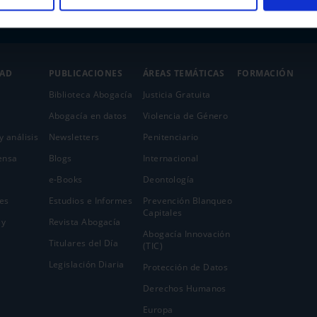
DAD
PUBLICACIONES
ÁREAS TEMÁTICAS
FORMACIÓN
Biblioteca Abogacía
Justicia Gratuita
Abogacía en datos
Violencia de Género
y análisis
Newsletters
Penitenciario
ensa
Blogs
Internacional
e-Books
Deontología
es
Estudios e Informes
Prevención Blanqueo
Capitales
 y
Revista Abogacía
Abogacía Innovación
Titulares del Día
(TIC)
Legislación Diaria
Protección de Datos
Derechos Humanos
Europa