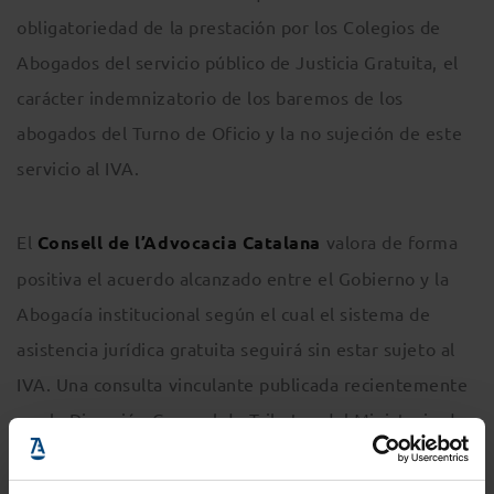
obligatoriedad de la prestación por los Colegios de
Abogados del servicio público de Justicia Gratuita, el
carácter indemnizatorio de los baremos de los
abogados del Turno de Oficio y la no sujeción de este
servicio al IVA.
El
Consell de l’Advocacia Catalana
valora de forma
positiva el acuerdo alcanzado entre el Gobierno y la
Abogacía institucional según el cual el sistema de
asistencia jurídica gratuita seguirá sin estar sujeto al
IVA. Una consulta vinculante publicada recientemente
por la Dirección General de Tributos del Ministerio de
Hacienda interpretaba que el servicio que prestan los
abogados del Turno de Oficio en España debía estar