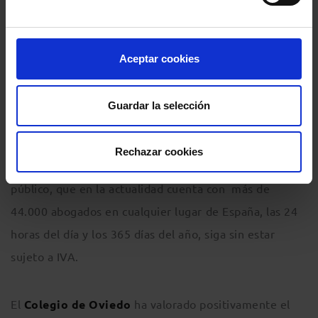
Por su parte, la decana del
Colegio de Abogados de
Madrid
, Sonia Gumpert, afirmó que le parece una
Aceptar cookies
buena noticia el acuerdo que está cerrando el PSOE
con el Gobierno para volver a dejar exentos de IVA a
Guardar la selección
los abogados y procuradores del turno de oficio.
Rechazar cookies
El
Colegio de Ceuta
aplaude que este servicio
público, que en la actualidad cuenta con más de
44.000 abogados en cualquier lugar de España, las 24
horas del día y los 365 días del año, siga sin estar
sujeto a IVA.
El
Colegio de Oviedo
ha valorado positivamente el