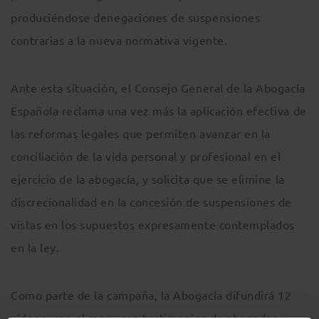
produciéndose denegaciones de suspensiones
contrarias a la nueva normativa vigente.
Ante esta situación, el Consejo General de la Abogacía
Española reclama una vez más la aplicación efectiva de
las reformas legales que permiten avanzar en la
conciliación de la vida personal y profesional en el
ejercicio de la abogacía, y solicita que se elimine la
discrecionalidad en la concesión de suspensiones de
vistas en los supuestos expresamente contemplados
en la ley.
Como parte de la campaña, la Abogacía difundirá 12
vídeos, uno al mes, con testimonios de abogados y